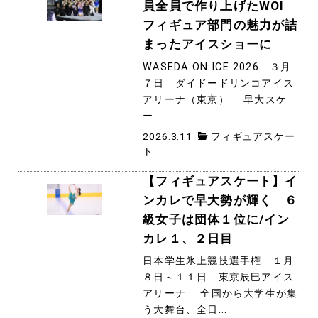
員全員で作り上げたWOI
フィギュア部門の魅力が詰
まったアイスショーに
WASEDA ON ICE 2026 ３月
７日 ダイドードリンコアイス
アリーナ（東京） 早大スケ
ー...
2026.3.11
フィギュアスケー
ト
【フィギュアスケート】イ
ンカレで早大勢が輝く ６
級女子は団体１位に/イン
カレ１、２日目
日本学生氷上競技選手権 １月
８日～１１日 東京辰巳アイス
アリーナ 全国から大学生が集
う大舞台、全日...