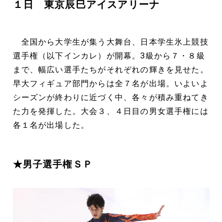
１日 東京辰巳アイスアリーナ
全国から大学生が集う大舞台、日本学生氷上競技
選手権（以下インカレ）が開幕。3級から７・８級
まで、幅広い選手たちがそれぞれの輝きを見せた。
早大フィギュア部門からは全７名が出場。いよいよ
シーズンが終わりに近づく中、各々が積み重ねてき
た力を発揮した。大会３、４日目の男女選手権には
各１名が出場した。
★男子選手権ＳＰ