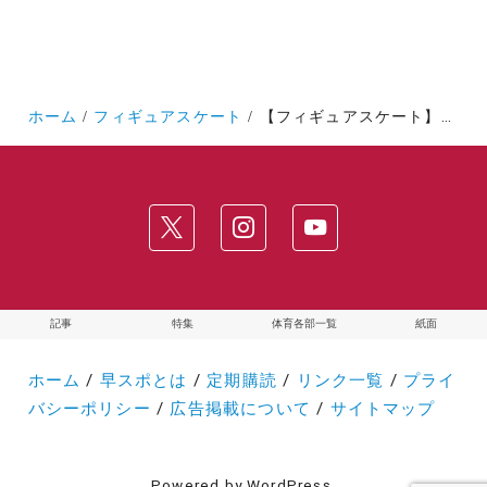
ホーム
フィギュアスケート
【フィギュアスケート】苦しんだインカレ 来シーズンの再起を誓う/３、４日目
記事
特集
体育各部一覧
紙面
ホーム
/
早スポとは
/
定期購読
/
リンク一覧
/
プライ
バシーポリシー
/
広告掲載について
/
サイトマップ
Powered by WordPress.