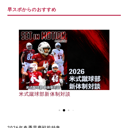
早スポからのおすすめ
早大野球部選手名鑑
米式蹴球部新体制対談
早大野球部選手名鑑
2026年春季早慶戦前特集