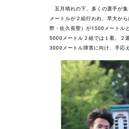
五月晴れの下、多くの選手が集っ
メートルが２組行われ、早大から
野・佐久長聖）が1500メートル
5000メートル２組では１着。
3000メートル障害に向け、手応