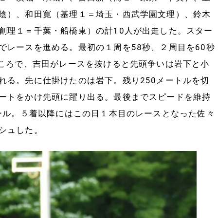
陰）、和田寛（基理１＝埼玉・西武学園文理）、鈴木
創理１＝千葉・船橋東）の計10人が出走した。スター
でレースを進める。最初の１周を58秒、２周目を60秒
ところで、吉田がレースを抜けると先頭争いは岩下と小
れる。先に仕掛けたのは岩下。残り250メートルを切
ートをかけ先頭に躍り出る。最後までスピードを維持
ゴール。５着以降にはこの日１本目のレースとなった佐々
シュした。