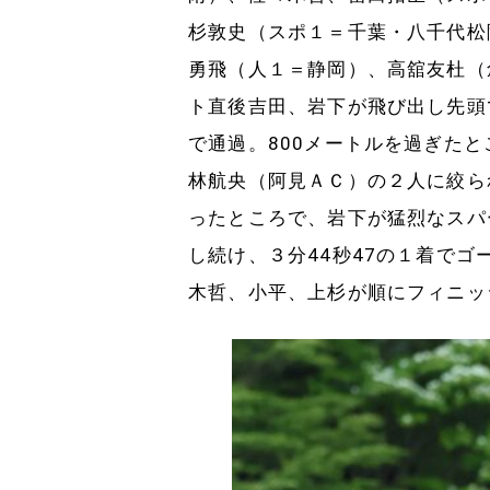
杉敦史（スポ１＝千葉・八千代松
勇飛（人１＝静岡）、高舘友杜（
ト直後吉田、岩下が飛び出し先頭
で通過。800メートルを過ぎた
林航央（阿見ＡＣ）の２人に絞ら
ったところで、岩下が猛烈なスパ
し続け、３分44秒47の１着で
木哲、小平、上杉が順にフィニッ