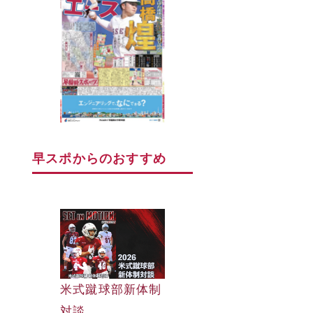
早スポからのおすすめ
早大野球部選手名
米式蹴球部新体制
早大野球部選手名
鑑
対談
鑑