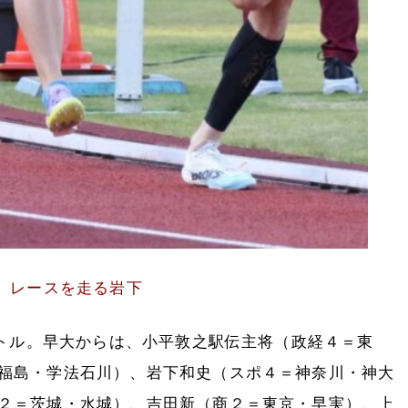
レースを走る岩下
トル。早大からは、小平敦之駅伝主将（政経４＝東
福島・学法石川）、岩下和史（スポ４＝神奈川・神大
２＝茨城・水城）、吉田新（商２＝東京・早実）、上