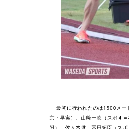
最初に行われたのは1500メー
京・早実）、山﨑一吹（スポ４＝
附）、佐々木哲、冨田拓臣（スポ