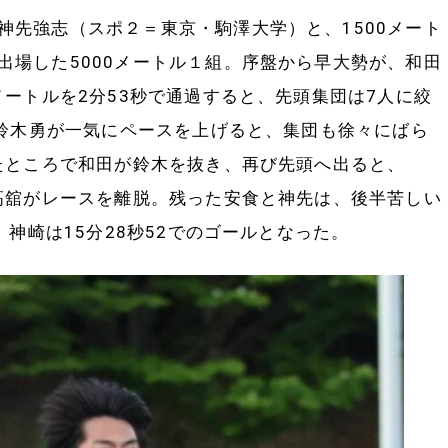
先強志（スポ２＝東京・駒澤大学）と、1500メート
出場した5000メートル１組。序盤から早大勢が、和田
メートルを2分53秒で通過すると、先頭集団は7人に絞
ら鈴木勇が一気にペースを上げると、集団も徐々にばら
ぎたところで和田が鈴木を抜き、再び先頭へ出ると、
、高舘がレースを離脱。残った安食と神先は、後半苦しい
、神崎は15分28秒52でのゴールとなった。