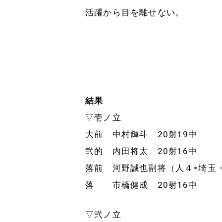
活躍から目を離せない。
結果
▽壱ノ立
大前 中村輝斗 20射19中
弐的 内田将太 20射16中
落前 河野誠也副将（人４=埼玉・
落 市橋健成 20射16中
▽弐ノ立