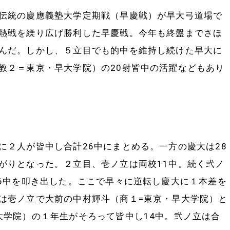
伝統の慶應義塾大学定期戦（早慶戦）が早大弓道場で
熱戦を繰り広げ勝利した早慶戦。今年も終盤までさほ
んだ。しかし、５立目でも的中を維持し続けた早大に
教２＝東京・早大学院）の20射皆中の活躍などもあり
。
２人が皆中し合計26中にまとめる。一方の慶大は28
がりとなった。２立目、壱ノ立は両校11中。続く弐ノ
16中を叩き出した。ここで早々に逆転し慶大に１本差を
は壱ノ立で大前の中村輝斗（商１=東京・早大学院）と
大学院）の１年生がそろって皆中し14中。弐ノ立は合