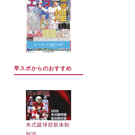
早スポからのおすすめ
早大野球部選手名
米式蹴球部新体制
早大野球部選手名
鑑
対談
鑑