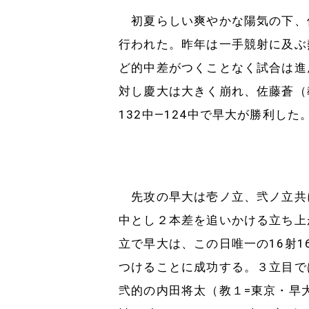
初夏らしい爽やかな陽気の下、
行われた。昨年は一手競射に及ぶ
ど的中差がつくことなく試合は進
対し慶大は大きく崩れ、佐藤蒼（
132中―124中で早大が勝利した
先攻の早大は壱ノ立、弐ノ立共に
中とし２本差を追いかける立ち上
立で早大は、この日唯一の16射
つけることに成功する。３立目で
弐的の内田将太（教１=東京・早