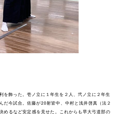
利を飾った。壱ノ立に１年生を２人、弐ノ立に２年生
んだ今試合。佐藤が20射皆中、中村と浅井啓真（法２
中を決めるなど安定感を見せた。これからも早大弓道部の