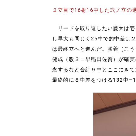
２立目で16射16中した弐ノ立の
リードを取り返したい慶大は壱ノ
し早大も同じく25中で的中差は
は最終立へと進んだ。膠着（こう
健成（教３＝早稲田佐賀）が確実
念するなど合計９中とここにきて
最終的に８中差をつける132中―