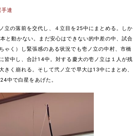
選手達
立の落前を交代し、４立目を25中にまとめる。しか
２本と動かない。まだ安心はできない的中差の中、試合
ちゃく）し緊張感のある状況でも壱ノ立の中村、市橋
に皆中し、合計14中。対する慶大の壱ノ立は１人が残
大きく崩れる。そして弐ノ立で早大は13中にまとめ、
124中で白星をあげた。