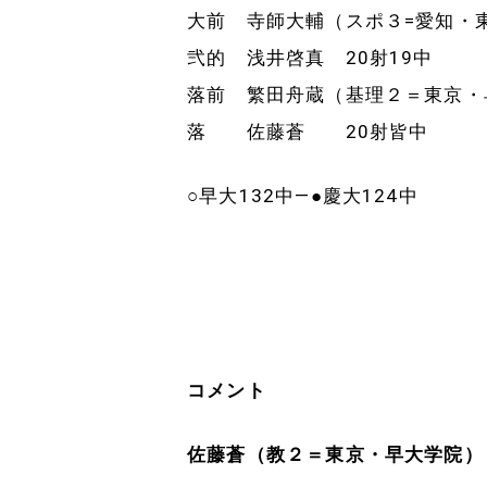
大前 寺師大輔（スポ３=愛知・東
弐的 浅井啓真 20射19中
落前 繁田舟蔵（基理２＝東京・早
落 佐藤蒼 20射皆中
○早大132中―●慶大124中
コメント
佐藤蒼（教２＝東京・早大学院）