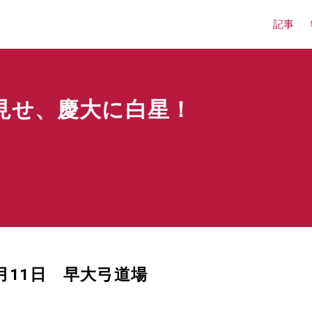
記事
見せ、慶大に白星！
月11日 早大弓道場