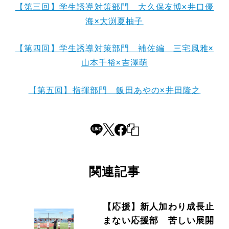
【第三回】学生誘導対策部門 大久保友博×井口優
海×大渕夏柚子
【第四回】学生誘導対策部門 補佐編 三宅風雅×
山本千裕×吉澤萌
【第五回】指揮部門 飯田あやの×井田隆之
関連記事
【応援】新人加わり成長止
まない応援部 苦しい展開