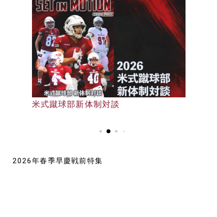
早大野球部選手名鑑
米式蹴球部新体制対談
早大野球部選手名鑑
2026年春季早慶戦前特集