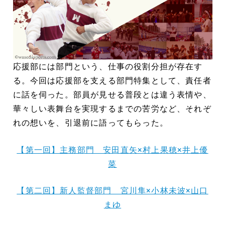
応援部には部門という、仕事の役割分担が存在す
る。今回は応援部を支える部門特集として、責任者
に話を伺った。部員が見せる普段とは違う表情や、
華々しい表舞台を実現するまでの苦労など、それぞ
れの想いを、引退前に語ってもらった。
【第一回】主務部門 安田直矢×村上果穂×井上優
菜
【第二回】新人監督部門 宮川隼×小林未波×山口
まゆ