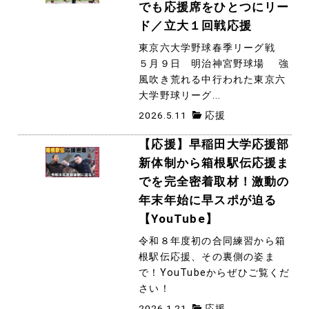
でも応援席をひとつにリー
ド／立大１回戦応援
東京六大学野球春季リーグ戦
５月９日 明治神宮野球場 強
風吹き荒れる中行われた東京六
大学野球リーグ...
2026.5.11
応援
【応援】早稲田大学応援部
新体制から箱根駅伝応援ま
でを完全密着取材！激動の
年末年始に早スポが迫る
【YouTube】
令和８年度初の合同練習から箱
根駅伝応援、その裏側の姿ま
で！YouTubeからぜひご覧くだ
さい！
2026.1.21
応援