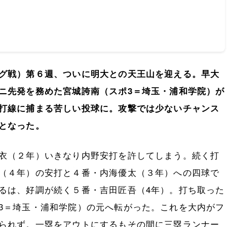
グ戦）第６週、ついに明大との天王山を迎える。早大
ニ先発を務めた宮城誇南（スポ3＝
埼玉・浦和学院）が
打線に捕まる苦しい投球に。攻撃では少ないチャンス
となった。
衣（２年）いきなり内野安打を許してしまう。続く打
（４年）の安打と４番・内海優太（３年）への四球で
るは、好調が続く５番・吉田匠吾（4年）。打ち取った
3＝埼玉・浦和学院）の元へ転がった。これを大内がフ
られず。一塁をアウトにするもその間に三塁ランナー