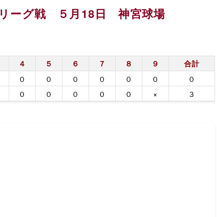
リーグ戦 ５月18日 神宮球場
４
５
６
７
８
９
合計
０
０
０
０
０
０
０
０
０
０
０
０
×
３