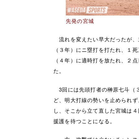
先発の宮城
流れを変えたい早大だったが、
（３年）にニ塁打を打たれ、１死
（４年）に適時打を放たれ、２点
た。
3回には先頭打者の榊原七斗（
ど、明大打線の勢いを止められず
し、そこから立て直した宮城は４
援護を待つことになる。