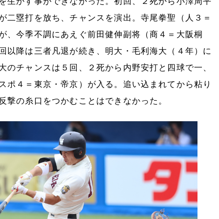
を生かす事ができなかった。初回、２死から小澤周平
が二塁打を放ち、チャンスを演出。寺尾拳聖（人３＝
が、今季不調にあえぐ前田健伸副将（商４＝大阪桐
回以降は三者凡退が続き、明大・毛利海大（４年）に
大のチャンスは５回、２死から内野安打と四球で一、
スポ４＝東京・帝京）が入る。追い込まれてから粘り
反撃の糸口をつかむことはできなかった。