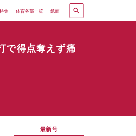
特集
体育各部一覧
紙面
打で得点奪えず痛
最新号