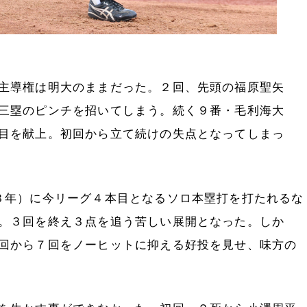
主導権は明大のままだった。２回、先頭の福原聖矢
三塁のピンチを招いてしまう。続く９番・毛利海大
目を献上。初回から立て続けの失点となってしまっ
３年）に今リーグ４本目となるソロ本塁打を打たれるな
。３回を終え３点を追う苦しい展開となった。しか
回から７回をノーヒットに抑える好投を見せ、味方の