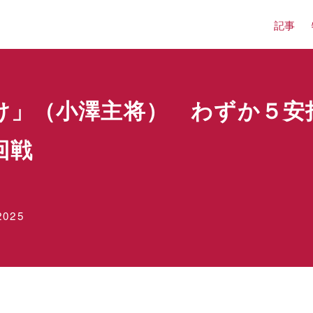
記事
け」（小澤主将） わずか５安
回戦
025