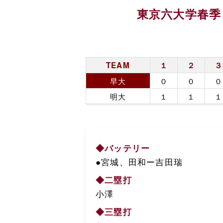
東京六大学春季
TEAM
１
２
３
早大
０
０
０
明大
１
１
１
◆バッテリー
●宮城、田和ー吉田瑞
◆二塁打
小澤
◆三塁打