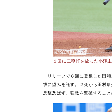
１回に二塁打を放った小澤
リリーフで８回に登板した田和
撃に望みを託す。２死から田村康
反撃及ばず。強敵を撃破すること