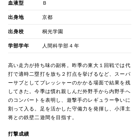
血液型
Ｂ
出身地
京都
出身校
桐光学園
学部学年
人間科学部４年
高い走力が持ち味の副将。昨季の東大１回戦では代
打で適時二塁打を放ち２打点を挙げるなど、スーパ
ーサブとしてプレッシャーのかかる場面で結果を残
してきた。今季は慣れ親しんだ外野手から内野手へ
のコンバートを表明し、遊撃手のレギュラー争いに
割って入る。足を活かした守備力を発揮し、小澤主
将との鉄壁二遊間を目指す。
打撃成績