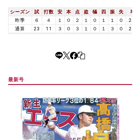
シーズン
試
打数
安
本
点
盗
犠
四
振
失
率
昨季
６
４
１
０
２
１
０
１
１
０
.250
通算
23
11
３
０
３
１
０
１
３
０
.273
最新号