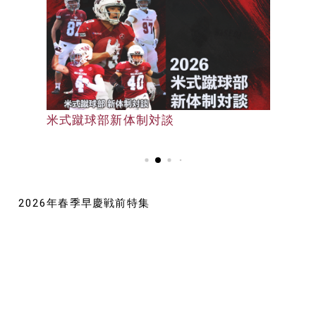
早大野球部選手名鑑
米式蹴球部新体制対談
早大野球部選手名鑑
2026年春季早慶戦前特集