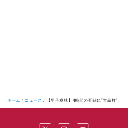
ホーム
ニュース
【男子卓球】4時間の死闘に“大黒柱”の矜持を示す 春季リーグ４勝3敗で決着