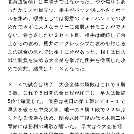
北海道留萌）は本調子ではなかった。やや焦りもあ
ったかミスが目立つ。相手がバック側に小さくボー
ルを集め、櫻井としては得意のフォアハンドでの攻
めができずに大きなラリーに発展させることができ
ない。巻き返したい２セット目、相手は継続して台
上からの攻め。櫻井のアグレッシブな攻めを封じる
この試合の流れでは相手に分があった。相手は日大
戦で勝負を決める大金星を挙げた櫻井を徹底した攻
めで完封。結果は０－３となった。
３－４で試合は終了、大会全体の勝敗はこれで４勝
３敗。これで５日間の全日程が終了し、早大は最終
5位で確定した。 優勝は初日の第１戦にて４－１で
早大を破った中央大学。唯一の６勝１敗で２２年ぶ
りとなる優勝を決め、閉会式終了後の代々木第二体
育館には勝利の凱歌が響いた。 早大は今大会を通