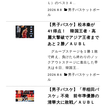
Ｌ）のベスト４...
2026.8.8
男子バスケットボー
ル
【男子バスケ】松本秦が
41得点！ 韓国王者・高
麗大撃破でアジア王者まで
あと２勝／ＡＵＢＬ
グループステージを１勝１敗
で終え、負けたら終わりのノッ
クアウトステージに進出した早
大は６日、韓国王...
2026.8.6
男子バスケットボー
ル
【男子バスケ】「早稲田バ
スケ」不発 前年準優勝の
清華大に敗戦／ＡＵＢＬ