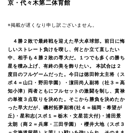
京・代々木第二体育館
※掲載が遅くなり申し訳ございません。
４勝２敗で最終戦を迎えた早大卓球部。前日に悔
しいストレート負けを喫し、何とか立て直したい
中、相手も４勝２敗の専大だ。１つでも多くの勝ち
星を積み上げ、有終の美を飾りたい。 本試合は２
度目のフルゲームだった。今日は徳田幹太主将（ス
ポ４＝山口・野田学園）・濵田尚人副将（社３＝高
知小津）両者ともにフルセットの激闘を制し、貫禄
の単複３点取りを決めた。そこから勝負を決めたか
った早大だが、磯村拓夢副将(社４＝福岡・希望が
丘)・星和志(スポ１＝栃木・文星芸大付)・浦田景
太朗（商２＝兵庫・三田学園）・櫻井大地（スポ３
＝北海道留萌）と苦しい戦いを強いられ、そのまま