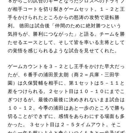
８からこの試合のキーとなったクロスへのドライブ
が相手コートを切り裂きゲームセット。１－２と王
手をかけられたところからの怒涛の攻勢で逆転勝
利。 徳田は試合後「仲間のために絶対勝つという
気持ちが、勝利につながった」と語る。チームを勝
たせるエースとして、そして皆を率いる主将として
の覚悟を感じられるような試合を見せてくれた。
ゲームカウントを３－２とし王手をかけた早大だっ
たが、６番手の浦田景太朗（商２＝兵庫・三田学
園）は久保賢輔を相手に、第１セットは５－１１と
差をつけられる。２セット目は１０－１０にまでこ
ぎつけるが、最後の最後に決めきれないまま試合は
１０－１２。今季の浦田はあと一歩のところで勝ち
切ることができずに、感情をあらわにする場面も多
かった。 ３セット目は２－５タイムアウト。そこ
から一矢を報いようと食らいつくもあと一歩及ばず