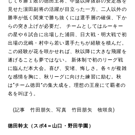
じて６勝１敗の徳田主将、中盤以降抜群の安定感を
見せた濵田副将の活躍が目立った一方、二人以外の
勝率が低く関東で勝ち抜くには選手層の確保、下か
らの突き上げが必要だ。 チームとしてはルーキー
の星や６試合に出場した浦田、日大戦・明大戦で初
出場の北嶋・村中ら若い選手たちが経験を積んだ。
この経験が花を咲かせれば、秋以降に大きな飛躍を
遂げることも夢ではない。 新体制で初のリーグ戦
に臨んだ本大会。喜び、安堵、悔しさ。各々が複雑
な感情を胸に、秋リーグに向けた練習に励む。秋
は“チーム徳田”の集大成を。理想の王座にて覇者の
名を叫ぼう。
(記事 竹田朋矢、写真 竹田朋矢 牧咲良)
徳田幹太（スポ4＝山口・野田学園）