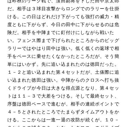
は昨秋のリーグ戦で、濵田副将を下した田中京太郎
だ。相手は３球目攻撃からロングでのラリーを仕掛
ける。この日はどれだけ下がっても強打の威力・精
度ともに下がらず、今日の田中に下がらせるのは危
険だ。相手を中陣までに釘付けにしながら戦いた
い。フェンス際まで下げられたところからのビッグ
ラリーではやはり田中は強い。低く低くの返球で相
手をペースに乗せたくなかったところだが、そう簡
単にはいかず。先に追い込まれたのは徳田だった。
１－２と追い込まれた第４セットだが、土俵際に追
い込まれた徳田は強い。中陣からのクロスへ打ち抜
くドライブが今日は大きな得点源となり、第４セッ
トは１１－３で大差をつける。そして最終セット、
序盤は徳田ペースで進むが、相手の連続ポイントで
４－５とされたところでたまらずタイムアウトをか
ける。ここからは一進一退の攻防が続くが、１０－