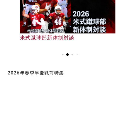
早大野球部選手名鑑
米式蹴球部新体制対談
早大野球部選手名鑑
2026年春季早慶戦前特集