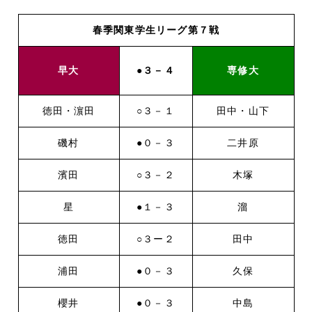
春季関東学生リーグ第７戦
早大
●３－４
専修大
徳田・濵田
○３－１
田中・山下
磯村
●０－３
二井原
濱田
○３－２
木塚
星
●１－３
溜
徳田
○３ー２
田中
浦田
●０－３
久保
櫻井
●０－３
中島