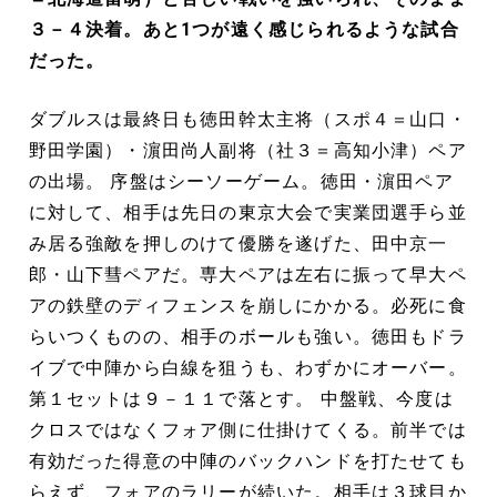
３－４決着。あと1つが遠く感じられるような試合
だった。
ダブルスは最終日も徳田幹太主将（スポ４＝山口・
野田学園）・濵田尚人副将（社３＝高知小津）ペア
の出場。 序盤はシーソーゲーム。徳田・濵田ペア
に対して、相手は先日の東京大会で実業団選手ら並
み居る強敵を押しのけて優勝を遂げた、田中京一
郎・山下彗ペアだ。専大ペアは左右に振って早大ペ
アの鉄壁のディフェンスを崩しにかかる。必死に食
らいつくものの、相手のボールも強い。徳田もドラ
イブで中陣から白線を狙うも、わずかにオーバー。
第１セットは９－１１で落とす。 中盤戦、今度は
クロスではなくフォア側に仕掛けてくる。前半では
有効だった得意の中陣のバックハンドを打たせても
らえず、フォアのラリーが続いた。相手は３球目か