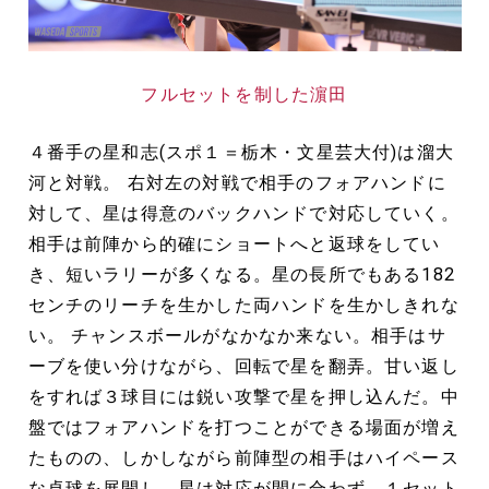
フルセットを制した濵田
４番手の星和志(スポ１＝栃木・文星芸大付)は溜大
河と対戦。 右対左の対戦で相手のフォアハンドに
対して、星は得意のバックハンドで対応していく。
相手は前陣から的確にショートへと返球をしてい
き、短いラリーが多くなる。星の長所でもある182
センチのリーチを生かした両ハンドを生かしきれな
い。 チャンスボールがなかなか来ない。相手はサ
ーブを使い分けながら、回転で星を翻弄。甘い返し
をすれば３球目には鋭い攻撃で星を押し込んだ。中
盤ではフォアハンドを打つことができる場面が増え
たものの、しかしながら前陣型の相手はハイペース
な卓球を展開し、星は対応が間に合わず。１セット