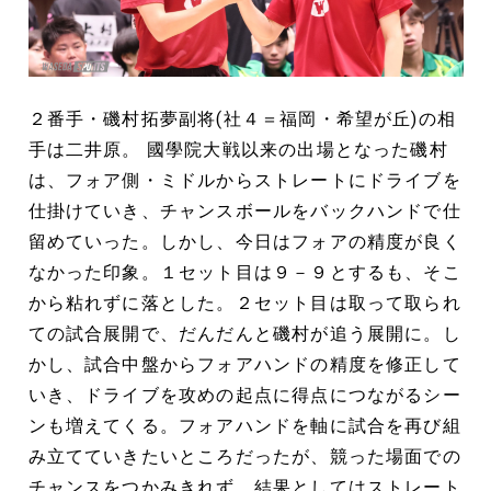
２番手・磯村拓夢副将(社４＝福岡・希望が丘)の相
手は二井原。 國學院大戦以来の出場となった磯村
は、フォア側・ミドルからストレートにドライブを
仕掛けていき、チャンスボールをバックハンドで仕
留めていった。しかし、今日はフォアの精度が良く
なかった印象。１セット目は９－９とするも、そこ
から粘れずに落とした。２セット目は取って取られ
ての試合展開で、だんだんと磯村が追う展開に。し
かし、試合中盤からフォアハンドの精度を修正して
いき、ドライブを攻めの起点に得点につながるシー
ンも増えてくる。フォアハンドを軸に試合を再び組
み立てていきたいところだったが、競った場面での
チャンスをつかみきれず。結果としてはストレート