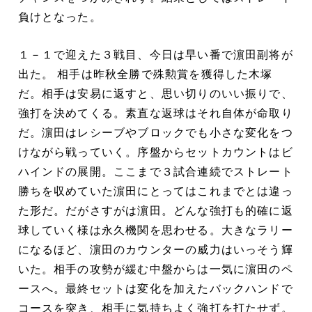
負けとなった。
１－１で迎えた３戦目、今日は早い番で濵田副将が
出た。 相手は昨秋全勝で殊勲賞を獲得した木塚
だ。相手は安易に返すと、思い切りのいい振りで、
強打を決めてくる。素直な返球はそれ自体が命取り
だ。濵田はレシーブやブロックでも小さな変化をつ
けながら戦っていく。序盤からセットカウントはビ
ハインドの展開。ここまで３試合連続でストレート
勝ちを収めていた濵田にとってはこれまでとは違っ
た形だ。だがさすがは濵田。どんな強打も的確に返
球していく様は永久機関を思わせる。大きなラリー
になるほど、濵田のカウンターの威力はいっそう輝
いた。相手の攻勢が緩む中盤からは一気に濵田のペ
ースへ。最終セットは変化を加えたバックハンドで
コースを突き、相手に気持ちよく強打を打たせず。