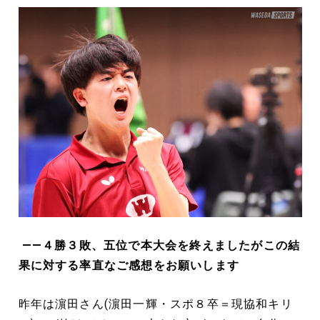
――４勝３敗、五位で本大会を終えましたがこの結
果に対する率直なご感想をお願いします
昨年は濵田さん(濵田一輝・スポ８卒＝現協和キリ