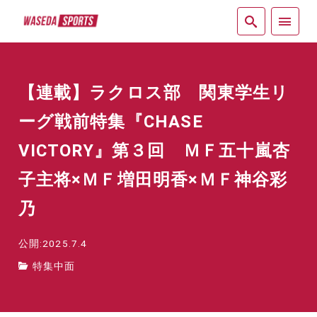
紙面
【連載】ラクロス部 関東学生リ
ーグ戦前特集『CHASE
VICTORY』第３回 ＭＦ五十嵐杏
子主将×ＭＦ増田明香×ＭＦ神谷彩
乃
公開:2025.7.4
特集中面