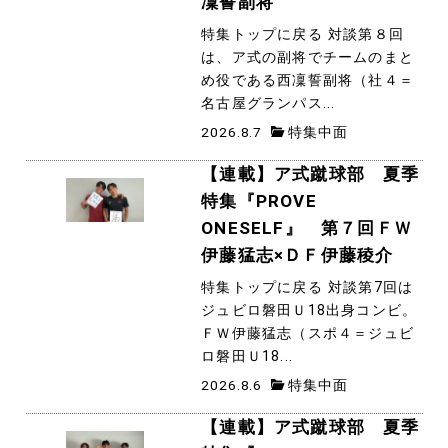
凜誓副将
特集トップに戻る 対談第８回
は、ア式の副将でチームのまと
め役である西凜誓副将（社４＝
名古屋グランパス...
2026.8.7
特集中面
【連載】ア式蹴球部 夏季
特集『PROVE
ONESELF』 第７回ＦＷ
伊藤猛志×ＤＦ伊藤稜介
特集トップに戻る 対談第7回は
ジュビロ磐田Ｕ18出身コンビ。
ＦＷ伊藤猛志（スポ４＝ジュビ
ロ磐田Ｕ18...
2026.8.6
特集中面
【連載】ア式蹴球部 夏季