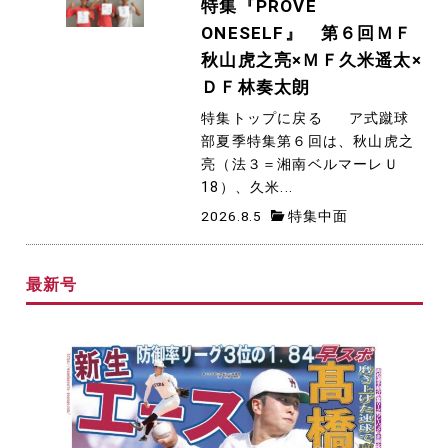
特集『PROVE
ONESELF』 第６回ＭＦ
秋山虎之亮×ＭＦ久米遥太×
ＤＦ林奏太朗
特集トップに戻る ア式蹴球
部夏季特集第６回は、秋山虎之
亮（法３＝湘南ベルマーレＵ
18）、久米...
2026.8.5
特集中面
最新号