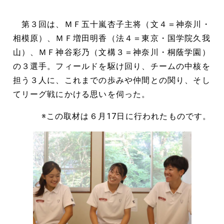
第３回は、ＭＦ五十嵐杏子主将（文４＝神奈川・
相模原）、ＭＦ増田明香（法４＝東京・国学院久我
山）、ＭＦ神谷彩乃（文構３＝神奈川・桐蔭学園）
の３選手。フィールドを駆け回り、チームの中核を
担う３人に、これまでの歩みや仲間との関り、そし
てリーグ戦にかける思いを伺った。
※この取材は６月17日に行われたものです。