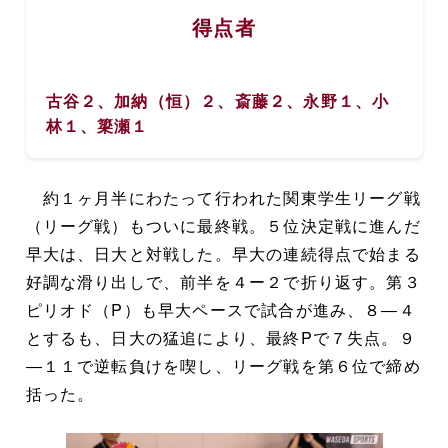
得点者
古谷２、加納（恒）２、斎藤２、永野１、小
林１、簗瀬１
約１ヶ月半にわたって行われた関東学生リーグ戦
（リーグ戦）もついに最終戦。５位決定戦に進んだ
早大は、日大と対戦した。早大の連続得点で始まる
好調な滑り出しで、前半を４ー２で折り返す。第３
ピリオド（P）も早大ペースで試合が進み、８―４
とするも、日大の猛追により、最終Pで７失点。９
―１１で逆転負けを喫し、リーグ戦を第６位で締め
括った。