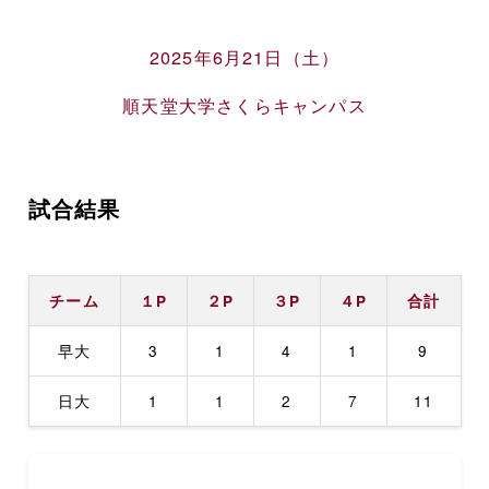
2025年6月21日（土）
順天堂大学さくらキャンパス
試合結果
チーム
１P
２P
３P
４P
合計
早大
3
1
4
1
9
日大
1
1
2
7
11