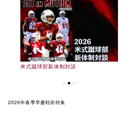
早大野球部選手名鑑
米式蹴球部新体制対談
早大野球部選手名鑑
2026年春季早慶戦前特集