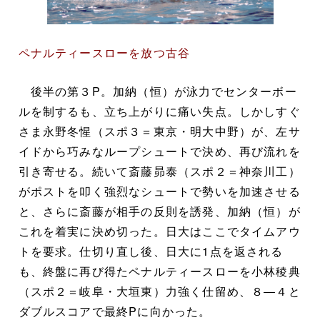
ペナルティースローを放つ古谷
後半の第３P。加納（恒）が泳力でセンターボー
ルを制するも、立ち上がりに痛い失点。しかしすぐ
さま永野冬惺（スポ３＝東京・明大中野）が、左サ
イドから巧みなループシュートで決め、再び流れを
引き寄せる。続いて斎藤昴泰（スポ２＝神奈川工）
がポストを叩く強烈なシュートで勢いを加速させる
と、さらに斎藤が相手の反則を誘発、加納（恒）が
これを着実に決め切った。日大はここでタイムアウ
トを要求。仕切り直し後、日大に1点を返される
も、終盤に再び得たペナルティースローを小林稜典
（スポ２＝岐阜・大垣東）力強く仕留め、８―４と
ダブルスコアで最終Pに向かった。