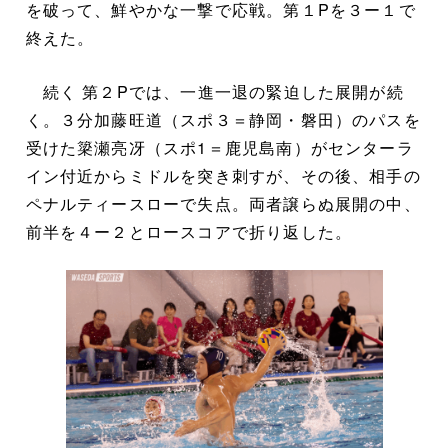
を破って、鮮やかな一撃で応戦。第１Pを３ー１で
終えた。
続く 第２Pでは、一進一退の緊迫した展開が続
く。３分加藤旺道（スポ３＝静岡・磐田）のパスを
受けた簗瀬亮冴（スポ1＝鹿児島南）がセンターラ
イン付近からミドルを突き刺すが、その後、相手の
ペナルティースローで失点。両者譲らぬ展開の中、
前半を４ー２とロースコアで折り返した。