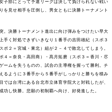
女子部にとって予選リーグは決して負けられない戦い
りを見せ相手を圧倒し、男女ともに決勝トーナメント
突。決勝トーナメント進出に向け弾みをつけたい早大
上手く対処できずいきなり１番手の吉田雄紀（スポ３
スポ２＝宮城・東北）組が２－４で敗北してしまう。
ポ４＝奈良・高田商）・髙月拓磨（スポ３＝香川・尽
ゲームを失うものの、試合の主導権を握って勝利。チ
えるように３番手から５番手がしっかりと勝ちを積み
目では台湾にある台北市立体育学院大と対戦したが、
成功し快勝。悲願の初制覇へ向け、好発進した。