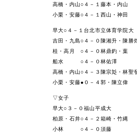
高橋・内山○４－１藤本・内山
小栗・安藤○４－１西山・神田
早大○４－１台北市立体育学院大
吉田・九島○４－０陳湘升・陳勝
桂・高月 ○４－０林鼎釣・葉
船水 ○４－０林佑澤
高橋・内山○４－３陳宗彣・林聖
小栗・安藤●０－４郭・陳立偉
▽女子
早大○３－０福山平成大
柏原・石井○４－２箱崎・竹縄
小林 ○４－０須藤