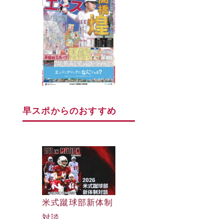
早スポからのおすすめ
早大野球部選手名
米式蹴球部新体制
早大野球部選手名
鑑
対談
鑑