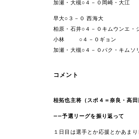
加瀬・大槻○４－０岡崎・大江
早大○３－０ 西海大
柏原・石井○４－０キムウンエ・
小林 ○４－０ギョン
加瀬・大槻○４－０パク・キムソ
コメント
桂拓也主将（スポ４＝奈良・高田
――予選リーグを振り返って
１日目は選手とか応援とかあまり