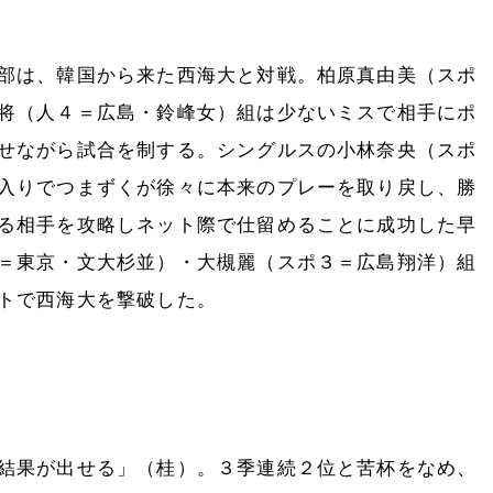
部は、韓国から来た西海大と対戦。柏原真由美（スポ
将（人４＝広島・鈴峰女）組は少ないミスで相手にポ
せながら試合を制する。シングルスの小林奈央（スポ
入りでつまずくが徐々に本来のプレーを取り戻し、勝
る相手を攻略しネット際で仕留めることに成功した早
＝東京・文大杉並）・大槻麗（スポ３＝広島翔洋）組
トで西海大を撃破した。
結果が出せる」（桂）。３季連続２位と苦杯をなめ、