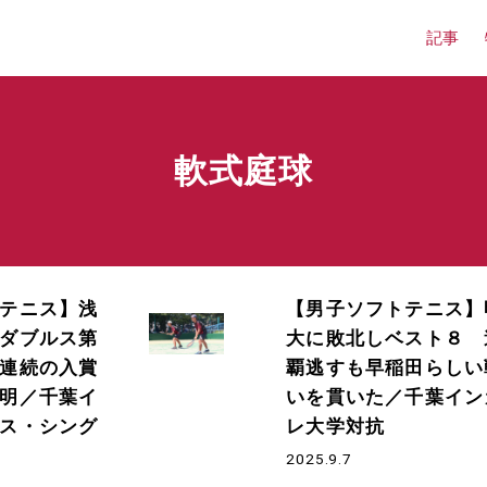
記事
軟式庭球
テニス】浅
【男子ソフトテニス】
ダブルス第
大に敗北しベスト８ 
連続の入賞
覇逃すも早稲田らしい
明／千葉イ
いを貫いた／千葉イン
ス・シング
レ大学対抗
2025.9.7