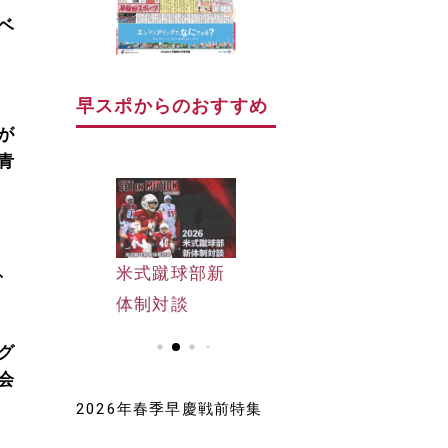
ベ
早スポからのおすすめ
が
青
、
早大野球部選
米式蹴球部新
早大野球部選
手名鑑
体制対談
手名鑑
グ
会
2026年春季早慶戦前特集