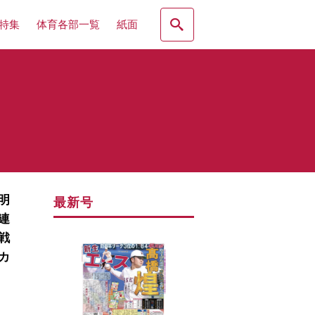
特集
体育各部一覧
紙面
明
最新号
連
戦
カ