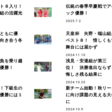
ト８入り！
伝統の春季早慶戦でア
組の活躍光
ック優勝！
2025.7.2
ともに優
天皇杯 矢野・端山組
向き合う冬
ベスト８！ 惜しくも
舞台には届かず
2024.11.10
負を乗り越
浅見・安達組が第三
優勝！
位！ 決勝進出ならず
悔しさ残る結果に
2024.10.25
！下級生の
新チーム始動！秋リー
優勝には１
に向け課題の見える大
に
2024.10.9