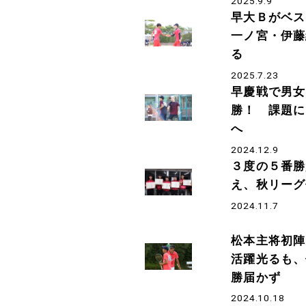
2025.9.9
早大Ｂがベス
一ノ宮・伊藤
る
2025.7.23
早慶戦で男女
勝！ 課題に
へ
2024.12.9
３度の５番勝
え、秋リーグ
2024.11.7
松本主将初陣
活躍光るも、
勝届かず
2024.10.18