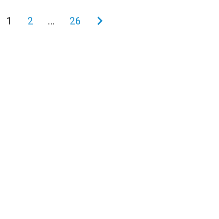
1
2
…
26
次
の
ペ
ー
ジ