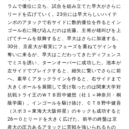
ラムで優位に立ち、試合を組み立てた早大がさらに
リードを広げていく。23分には早大らしいハイテ
ンポのアタックで右サイドに数的優位を作るとイン
ゴール右に飛び込んだのは佐藤。主将が雄叫びを上
げてチームを鼓舞すると、早大はさらに加速する。
30分、京産大が着実にフェーズを重ねてゲインを
奪いに来るが、早大はこだわってきたディフェンス
でミスを誘い、ターンオーバーに成功した。池本が
左サイドでブレイクすると、細矢に繋いでさらに前
へ。素早くアタックラインを作ると、右サイドまで
大きくボールを展開して受け取ったのは関東大学対
抗戦トライ王のＷＴＢ田中健想（社１＝神奈川・桐
蔭学園）。インゴールを駆け抜け、ＣＴＢ野中健吾
（スポ３＝東海大大阪仰星）のキックも成功すると
26ー０とリードを大きく広げた。前半の終盤は京
産大の圧力あるアタックに苦戦を強いられるもの