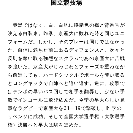
国立競技場
赤黒ではなく、白。白地に臙脂色の襟と背番号が
映える白装束。昨季、京産大に敗れた時と同じユニ
フォームだ。しかし、そのプレーは同じではなかっ
た。自信に満ちた前に出るディフェンスと、次々と
反則を奪い取る強烈なスクラムであの京産大に苦戦
を強いた。京産大がじわじわとフェーズを重ねなが
ら前進しても、ハードタックルでボールを奪い取る
とロングキックで自陣へと追い返す。逆に、攻撃で
はテンポの早いパス回しで相手を翻弄し、少ない手
数でインゴールに飛び込んだ。今季の早大らしい見
事なラグビーで京産大を31ー19で撃破し、昨季の
リベンジに成功。そして全国大学選手権（大学選手
権）決勝へと早大は駒を進めた。