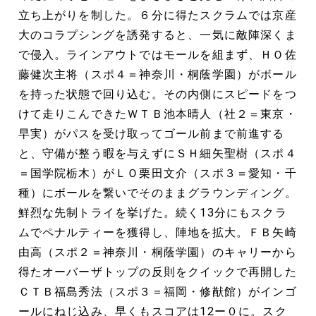
立ち上がりを制した。６分に得たスクラムでは京産
大のコラプシングを誘発すると、一気に敵陣深くま
で侵入。ラインアウトではモールを組まず、ＨＯ佐
藤健次主将（スポ４＝神奈川・桐蔭学園）がボール
を持った状態で回り込む。その内側にスピードをつ
けて走りこんできたＷＴＢ池本晴人（社２＝東京・
早実）がパスを受け取ってゴール前まで前進する
と、守備が整う暇を与えずにＳＨ細矢聖樹（スポ４
＝国学院栃木）がＬＯ栗田文介（スポ３＝愛知・千
種）にボールを繋いでそのままグラウンディング。
鮮烈な先制トライを挙げた。続く13分にもスクラ
ムでペナルティーを獲得し、陣地を拡大。ＦＢ矢崎
由高（スポ２＝神奈川・桐蔭学園）のキャリーから
得たオーバーザトップの反則をクイックで再開した
ＣＴＢ福島秀法（スポ３＝福岡・修猷館）がインゴ
ールにねじ込み、早くもスコアは12ー０に。スク