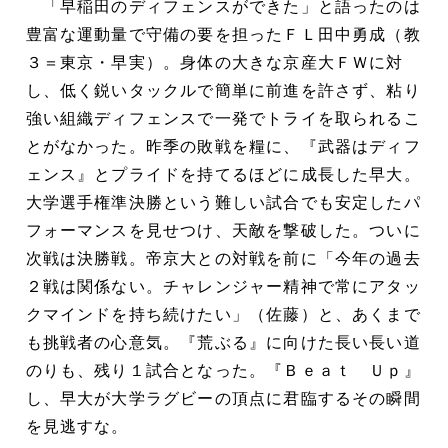
「早稲田のディフェンスができた」と語ったのは
豊富な運動量で守備の要を担ったＦＬ田中勇成（教
３＝東京・早実）。身体の大きな京産大ＦＷに対
し、低く鋭いタックルで簡単に前進を許さず、粘り
強い組織ディフェンスで一発でトライを取られるこ
とがなかった。昨季の敗戦を糧に、『武器はディフ
ェンス』とプライドを持てるほどに成長した早大。
大学選手権準決勝という難しい試合でも安定したパ
フォーマンスを見せつけ、天敵を撃破した。ついに
次戦は決勝戦。帝京大との対戦を前に「今年の過去
２戦は関係ない。チャレンジャー精神で常にアタッ
クマインドを持ち続けたい」（佐藤）と、あくまで
も挑戦者の心意気。『荒ぶる』に向けた長い長い道
のりも、残り１試合となった。『Ｂｅａｔ Ｕｐ』
し、早大が大学ラグビーの頂点に君臨するその瞬間
を見逃すな。