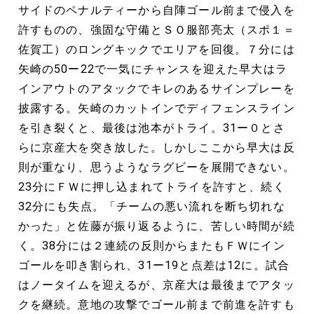
サイドのペナルティーから自陣ゴール前まで侵入を
許すものの、強固な守備とＳＯ服部亮太（スポ１＝
佐賀工）のロングキックでエリアを回復。７分には
矢崎の50ー22で一気にチャンスを迎えた早大はラ
インアウトのアタックでキレのあるサインプレーを
披露する。矢崎のカットインでディフェンスライン
を引き裂くと、最後は池本がトライ。31ー０とさ
らに京産大を突き放した。しかしここから早大は反
則が重なり、思うようなラグビーを展開できない。
23分にＦＷに押し込まれてトライを許すと、続く
32分にも失点。「チームの悪い流れを断ち切れな
かった」と佐藤が振り返るように、苦しい時間が続
く。38分には２連続の反則からまたもＦＷにイン
ゴールを叩き割られ、31ー19と点差は12に。試合
はノータイムを迎えるが、京産大は最後までアタッ
クを継続。意地の攻撃でゴール前まで前進を許すも