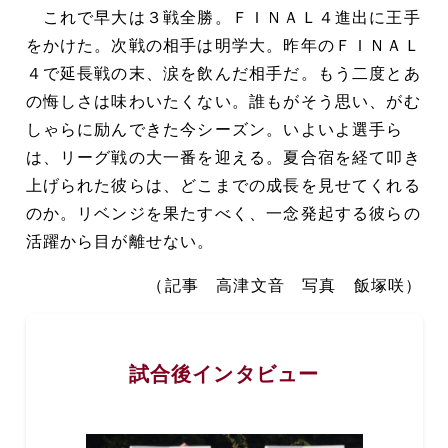
これで早大は３戦全勝。ＦＩＮＡＬ４進出に王手
をかけた。次戦の相手は明学大。昨年のＦＩＮＡＬ
４で延長戦の末、涙を飲んだ相手だ。もう二度とあ
の悔しさは味わいたくない。誰もがそう思い、がむ
しゃらに励んできた今シーズン。いよいよ選手ら
は、リーグ戦の大一番を迎える。夏合宿を経て叩き
上げられた彼らは、どこまでの成長を見せてくれる
のか。リベンジを果たすべく、一念発起する彼らの
活躍から目が離せない。
（記事 高津文音 写真 飯塚咲）
試合後インタビュー