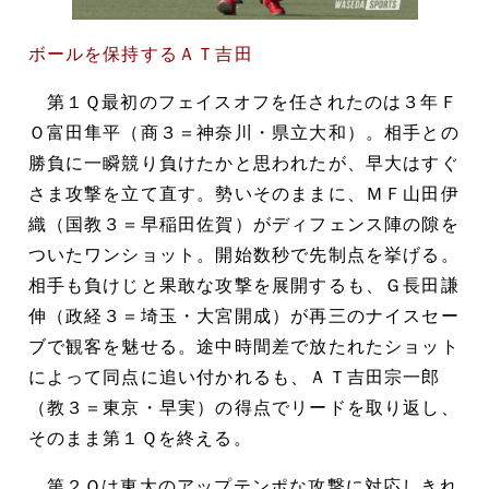
ボールを保持するＡＴ吉田
第１Ｑ最初のフェイスオフを任されたのは３年Ｆ
Ｏ富田隼平（商３＝神奈川・県立大和）。相手との
勝負に一瞬競り負けたかと思われたが、早大はすぐ
さま攻撃を立て直す。勢いそのままに、ＭＦ山田伊
織（国教３＝早稲田佐賀）がディフェンス陣の隙を
ついたワンショット。開始数秒で先制点を挙げる。
相手も負けじと果敢な攻撃を展開するも、Ｇ長田謙
伸（政経３＝埼玉・大宮開成）が再三のナイスセー
ブで観客を魅せる。途中時間差で放たれたショット
によって同点に追い付かれるも、ＡＴ吉田宗一郎
（教３＝東京・早実）の得点でリードを取り返し、
そのまま第１Ｑを終える。
第２Ｑは東大のアップテンポな攻撃に対応しきれ