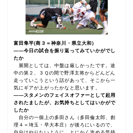
富田隼平(商３＝神奈川・県立大和)
――今日の試合を振り返ってみていかがでし
たか
展開としては、中盤は厳しかったです。途
中の第２、３Ｑの間で野澤主将からどんどん
走っていこうという話があって、そこから一
気にギアが上がったかなと思います。
――スタメンのフェイスオファーとして起用
されたましたが、お気持ちとしてはいかがで
したか
自分の一個上の多田さん（多田倫太郎、創
理４＝埼玉・早大本庄）が後ろにいるので、
自分はやりたいように、とにかく攻める気持