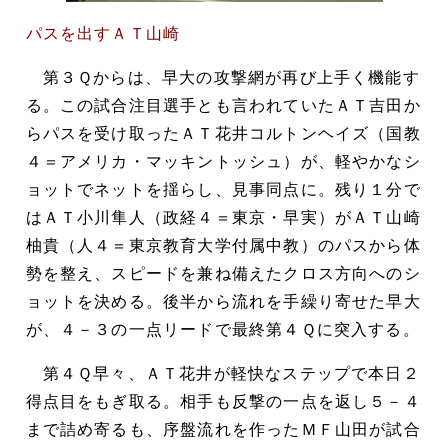
パスを出すＡＴ山崎
第３Ｑからは、早大の攻撃網が再び上手く機能す
る。この試合注目選手とも言われていたＡＴ吉田か
らパスを受け取ったＡＴ花井コルトンヘイズ（国教
４＝アメリカ・マッキントッシュ）が、軽やかなシ
ョットでネットを揺らし、見事同点に。残り１分で
はＡＴ小川隼人（政経４＝東京・早実）がＡＴ山崎
柚貴（人４＝東京教育大学付属中教）のパスから体
勢を整え、スピードを兼ね備えたクロス方向へのシ
ョットを決める。後半から流れを手繰り寄せた早大
が、４－３の一点リードで最終第４Ｑに突入する。
第４Ｑ早々、ＡＴ花井が軽快なステップで本日２
得点目をもぎ取る。相手も反撃の一点を返し５－４
まで詰め寄るも、序盤流れを作ったＭＦ山田が試合