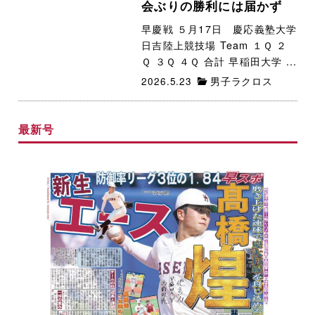
会ぶりの勝利には届かず
早慶戦 ５月17日 慶応義塾大学
日吉陸上競技場 Team １Ｑ ２
Ｑ ３Ｑ ４Ｑ 合計 早稲田大学 ...
2026.5.23
男子ラクロス
最新号