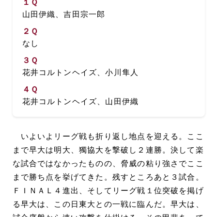
１Ｑ
山田伊織、吉田宗一郎
２Ｑ
なし
３Ｑ
花井コルトンヘイズ、小川隼人
４Ｑ
花井コルトンヘイズ、山田伊織
いよいよリーグ戦も折り返し地点を迎える。ここ
まで早大は明大、獨協大を撃破し２連勝。決して楽
な試合ではなかったものの、脅威の粘り強さでここ
まで勝ち点を挙げてきた。残すところあと３試合。
ＦＩＮＡＬ４進出、そしてリーグ戦１位突破を掲げ
る早大は、この日東大との一戦に臨んだ。早大は、