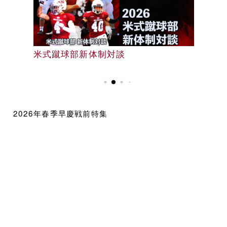
早大野球部選手名鑑
米式蹴球部新体制対談
早大野球部選手名鑑
2026年春季早慶戦前特集