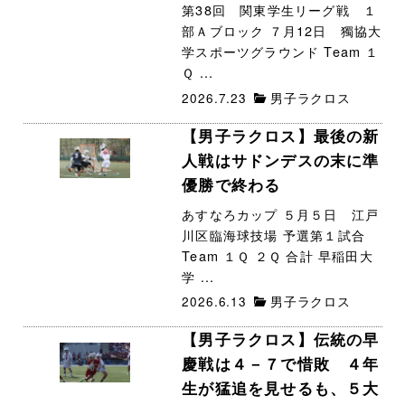
第38回 関東学生リーグ戦 １
部Ａブロック ７月12日 獨協大
学スポーツグラウンド Team １
Ｑ ...
2026.7.23
男子ラクロス
【男子ラクロス】最後の新
人戦はサドンデスの末に準
優勝で終わる
あすなろカップ ５月５日 江戸
川区臨海球技場 予選第１試合
Team １Ｑ ２Ｑ 合計 早稲田大
学 ...
2026.6.13
男子ラクロス
【男子ラクロス】伝統の早
慶戦は４－７で惜敗 ４年
生が猛追を見せるも、５大