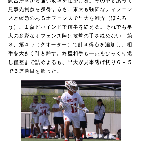
試合序盤から速い攻撃を仕掛ける。その甲斐あって
見事先制点を獲得するも、東大も強固なディフェン
スと緩急のあるオフェンスで早大を翻弄（ほんろ
う）。１点ビハインドで前半を終える。それでも早
大の多彩なオフェンス陣は攻撃の手を緩めない。第
３、第４Ｑ（クオーター）で計４得点を追加し、相
手を大きく引き離す。終盤相手も一点をひっくり返
し僅差まで詰めよるも、早大が見事逃げ切り６－５
で３連勝目を飾った。