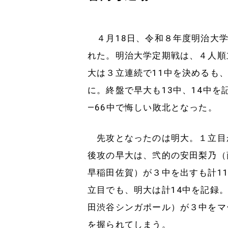
４月18日、令和８年度明治大学
れた。明治大学定期戦は、４人順
大は３立連続で11中を決めるも
に。終盤で早大も13中、14中を
―66中で悔しい敗北となった。
先攻となったのは明大。１立目か
後攻の早大は、弐的の安田梨乃（
早稲田佐賀）が３中を出すも計1
立目でも、明大は計14中を記録
田渋谷シンガポール）が３中をマ
を握られてしまう。