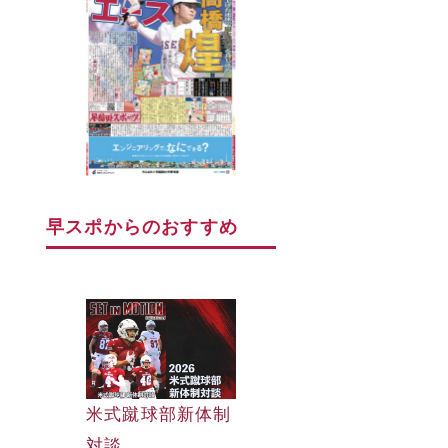
早スポからのおすすめ
早大野球部選手名
米式蹴球部新体制
早大野球部選手名
鑑
対談
鑑