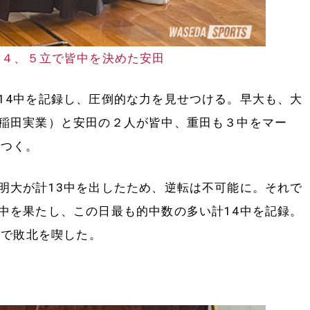
、４、５立で皆中を決めた安田
4中を記録し、圧倒的な力を見せつける。早大も、大
稲田実業）と安田の２人が皆中、重田も３中をマー
いつく。
大が計13中を出したため、逆転は不可能に。それで
中を果たし、この日最も的中数の多い計14中を記録。
中で敗北を喫した。