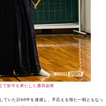
立で皆中を果たした重田副将
ていた計60中を達成し、手応えを得た一戦ともなっ