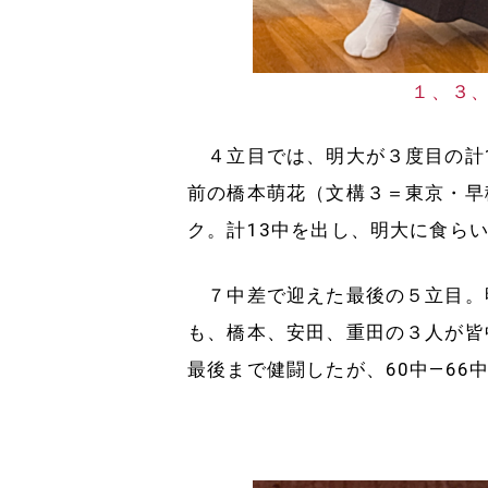
１、３
４立目では、明大が３度目の計1
前の橋本萌花（文構３＝東京・早
ク。計13中を出し、明大に食ら
７中差で迎えた最後の５立目。明
も、橋本、安田、重田の３人が皆
最後まで健闘したが、60中―66