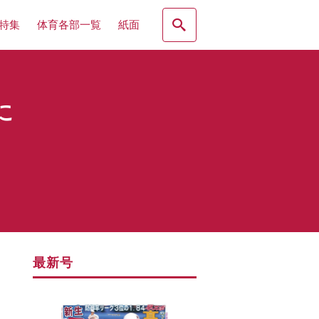
特集
体育各部一覧
紙面
に
最新号