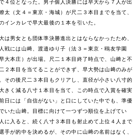
で４位となった。男子個人決勝には早大から７人が出
瞭太（文４＝東京・海城）が尺二３本目までを当て、
のインカレで早大最後の１本を引いた。
大は男女とも団体準決勝進出とはならなかったため、
人戦には山﨑、渡邉ゆり子（法３＝東京・鴎友学園
早大本庄）が出場。尺二１本目終了時点で、山﨑と不
二２本目を当てることができず、早大勢は山﨑のみが
。その後尺二３本目もクリアし、直径が小さい八寸的
大きく減る八寸１本目を当て、この時点で入賞を確実
前日には「自信がない」と口にしていた中でも、準優
でいた山﨑。目標に向けて一つずつ順位を上げてい
人に入ると、続く八寸３本目も射止めて上位４人まで
選手が的中を決めるが、その中に山﨑の名前はなく、