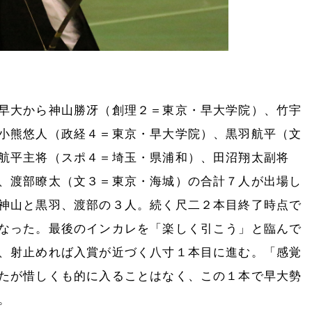
早大から神山勝冴（創理２＝東京・早大学院）、竹宇
小熊悠人（政経４＝東京・早大学院）、黒羽航平（文
航平主将（スポ４＝埼玉・県浦和）、田沼翔太副将
、渡部瞭太（文３＝東京・海城）の合計７人が出場し
神山と黒羽、渡部の３人。続く尺二２本目終了時点で
なった。最後のインカレを「楽しく引こう」と臨んで
、射止めれば入賞が近づく八寸１本目に進む。「感覚
たが惜しくも的に入ることはなく、この１本で早大勢
。