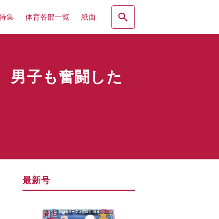
特集
体育各部一覧
紙面
 男子も奮闘した
最新号