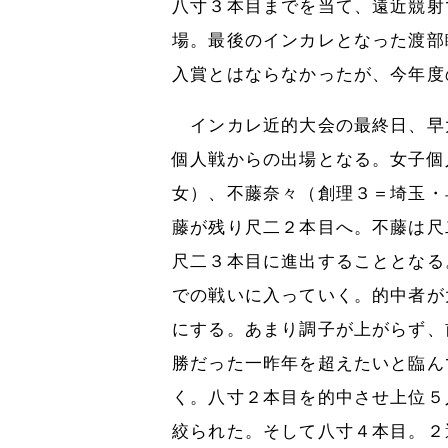
八寸３本目までを当て、遠近競射
場。最後のインカレとなった渡部
入賞とはならなかったが、今年度
インカレ近的大会の最終日、早
個人戦からの出場となる。女子個
女）、不藤奈々（創理３＝埼玉・
藤が残り尺二２本目へ。不藤は尺
尺二３本目に進出することとなる
での戦いに入っていく。的中者が
にする。あまり調子が上がらず、
勝だった一昨年を超えたいと臨ん
く。八寸２本目を的中させ上位５
絞られた。そして八寸４本目。２