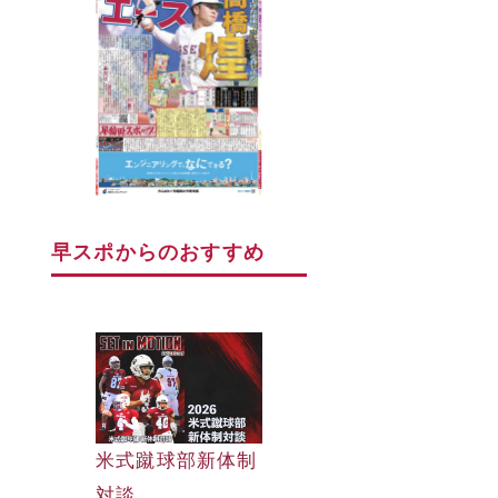
早スポからのおすすめ
早大野球部選手名
米式蹴球部新体制
早大野球部選手名
鑑
対談
鑑