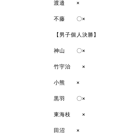
渡邉 ×
不藤 〇×
【男子個人決勝】
神山 〇×
竹宇治 ×
小熊 ×
黒羽 〇×
東海枝 ×
田沼 ×