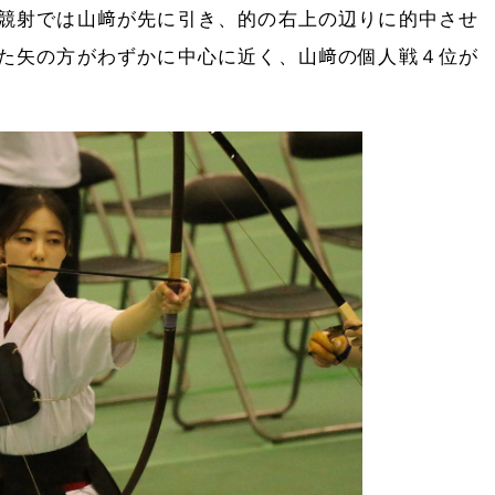
競射では山﨑が先に引き、的の右上の辺りに的中させ
た矢の方がわずかに中心に近く、山﨑の個人戦４位が