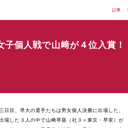
記事
女子個人戦で山﨑が４位入賞！
三日目、早大の選手たちは男女個人決勝に出場した。
出場した３人の中で山﨑琴葵（社３＝東京・早実）が