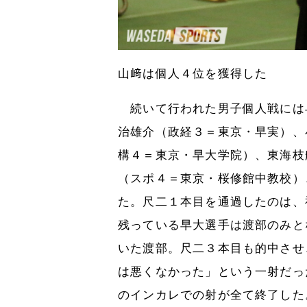
山﨑は個人４位を獲得した
続いて行われた男子個人戦には
治雄介（政経３＝東京・早実）、
構４＝東京・早大学院）、東海枝
（スポ４＝東京・桜修館中教校）
た。尺二１本目を通過したのは、
残っている早大選手は渡部のみと
いた渡部。尺二３本目も的中させ
は悪くなかった」という一射だっ
のインカレでの射が全て終了した