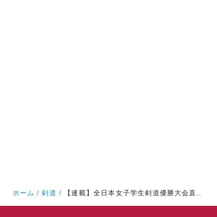
ホーム
剣道
【連載】全日本女子学生剣道優勝大会直前特集『雲外蒼天』 第１回 中原菜月×松山若樹