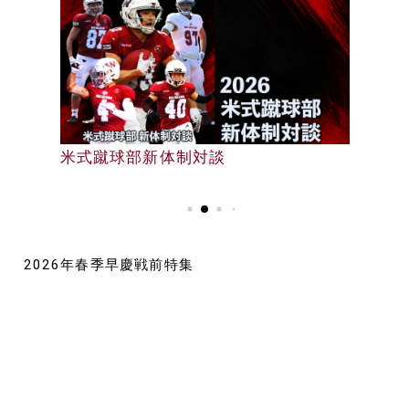
早大野球部選手名鑑
米式蹴球部新体制対談
早大野球部選手名鑑
2026年春季早慶戦前特集