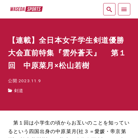
紙面
【連載】全日本女子学生剣道優勝
大会直前特集『雲外蒼天』 第１
回 中原菜月×松山若樹
公開:2023.11.9
剣道
第１回は小学生の頃からお互いのことを知ってい
るという四国出身の中原菜月(社３＝愛媛・帝京第