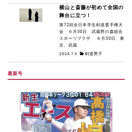
横山と斎藤が初めて全国の
舞台に立つ！
第72回全日本学生剣道選手権大
会 ６月30日 武蔵野の森総合
スポーツプラザ ６月30日、東
京、武蔵...
2024.7.5
剣道男子
最新号