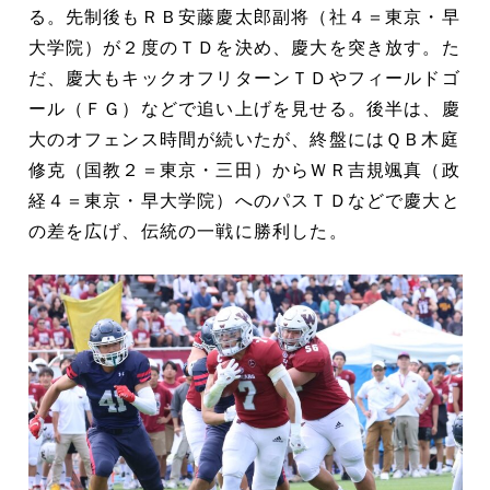
る。先制後もＲＢ安藤慶太郎副将（社４＝東京・早
大学院）が２度のＴＤを決め、慶大を突き放す。た
だ、慶大もキックオフリターンＴＤやフィールドゴ
ール（ＦＧ）などで追い上げを見せる。後半は、慶
大のオフェンス時間が続いたが、終盤にはＱＢ木庭
修克（国教２＝東京・三田）からＷＲ吉規颯真（政
経４＝東京・早大学院）へのパスＴＤなどで慶大と
の差を広げ、伝統の一戦に勝利した。