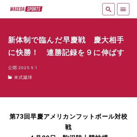
紙面
新体制で臨んだ早慶戦 慶大相手
に快勝！ 連勝記録を９に伸ばす
公開:2025.5.1
米式蹴球
第73回早慶アメリカンフットボール対校
戦