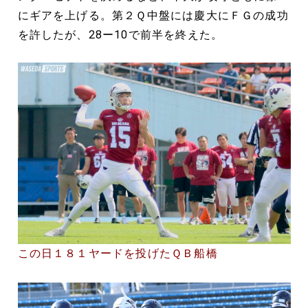
にギアを上げる。第２Ｑ中盤には慶大にＦＧの成功
を許したが、28ー10で前半を終えた。
この日１８１ヤードを投げたＱＢ船橋