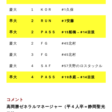
慶大
１
ＫＯＲ
#1久保
早大
２
ＲＵＮ
#7安藤
早大
２
ＰＡＳＳ
#15船橋→#14吉規
慶大
２
ＦＧ
#45北村
慶大
３
ＦＧ
#45北村
慶大
４
ＳＡＦ
#57天野のロスタックル
早大
４
ＰＡＳＳ
#19木庭→#14吉規
コメント
高岡勝ゼネラルマネージャー（平４人卒＝静岡聖光