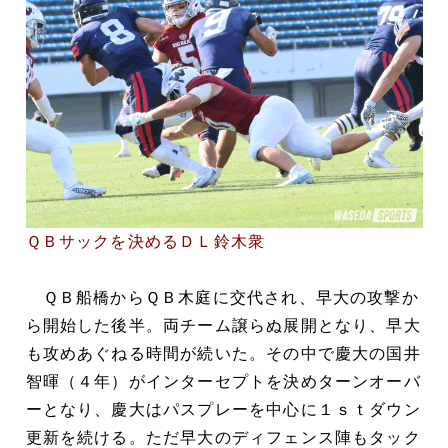
ＱＢサックを決めるＤＬ鈴木衆
ＱＢ船橋からＱＢ木庭に交代され、早大の攻撃か
ら開始した後半。両チーム譲らぬ展開となり、早大
も攻めあぐねる時間が続いた。その中で慶大の国井
智暉（４年）がインターセプトを決めターンオーバ
ーとなり、慶大はパスプレーを中心に１ｓｔダウン
更新を続ける。ただ早大のディフェンス陣もタック