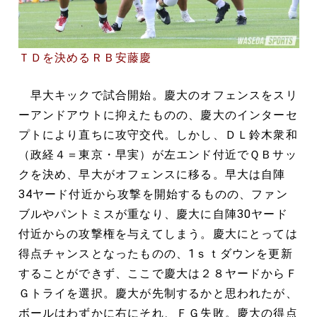
ＴＤを決めるＲＢ安藤慶
早大キックで試合開始。慶大のオフェンスをスリ
ーアンドアウトに抑えたものの、慶大のインターセ
プトにより直ちに攻守交代。しかし、ＤＬ鈴木衆和
（政経４＝東京・早実）が左エンド付近でＱＢサッ
クを決め、早大がオフェンスに移る。早大は自陣
34ヤード付近から攻撃を開始するものの、ファン
ブルやパントミスが重なり、慶大に自陣30ヤード
付近からの攻撃権を与えてしまう。慶大にとっては
得点チャンスとなったものの、1ｓｔダウンを更新
することができず、ここで慶大は２８ヤードからＦ
Ｇトライを選択。慶大が先制するかと思われたが、
ボールはわずかに右にそれ、ＦＧ失敗。慶大の得点