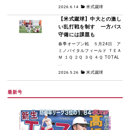
2026.6.14
米式蹴球
【米式蹴球】中大との激し
い乱打戦を制す 一方パス
守備には課題も
春季オープン戦 ５月24日 ア
ミノバイタルフィールド ＴＥＡ
Ｍ １Ｑ ２Ｑ ３Ｑ ４Ｑ TOTAL
...
2026.5.26
米式蹴球
最新号