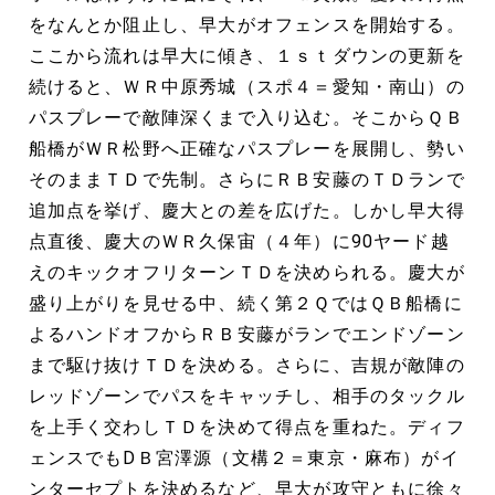
をなんとか阻止し、早大がオフェンスを開始する。
ここから流れは早大に傾き、１ｓｔダウンの更新を
続けると、ＷＲ中原秀城（スポ４＝愛知・南山）の
パスプレーで敵陣深くまで入り込む。そこからＱＢ
船橋がＷＲ松野へ正確なパスプレーを展開し、勢い
そのままＴＤで先制。さらにＲＢ安藤のＴＤランで
追加点を挙げ、慶大との差を広げた。しかし早大得
点直後、慶大のＷＲ久保宙（４年）に90ヤード越
えのキックオフリターンＴＤを決められる。慶大が
盛り上がりを見せる中、続く第２ＱではＱＢ船橋に
よるハンドオフからＲＢ安藤がランでエンドゾーン
まで駆け抜けＴＤを決める。さらに、吉規が敵陣の
レッドゾーンでパスをキャッチし、相手のタックル
を上手く交わしＴＤを決めて得点を重ねた。ディフ
ェンスでもDＢ宮澤源（文構２＝東京・麻布）がイ
ンターセプトを決めるなど、早大が攻守ともに徐々