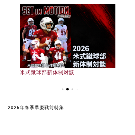
早大野球部選手名鑑
米式蹴球部新体制対談
早大野球部選手名鑑
2026年春季早慶戦前特集