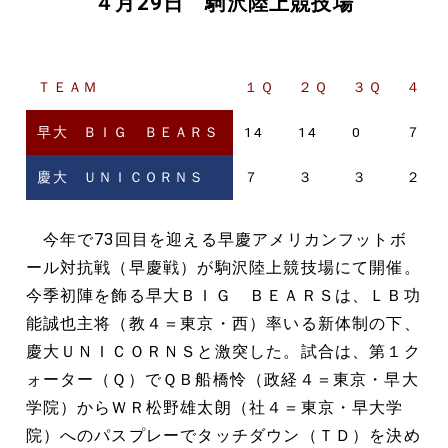
４月29日 駒沢陸上競技場
ＴＥＡＭ
１Ｑ
２Ｑ
３Ｑ
４Ｑ
早大 ＢＩＧ ＢＥＡＲＳ
14
14
0
７
慶大 ＵＮＩＣＯＲＮＳ
７
３
３
２
今年で73回目を迎える早慶アメリカンフットボ
ール対抗戦（早慶戦）が駒沢陸上競技場にて開催。
今季初陣を飾る早大ＢＩＧ ＢＥＡＲＳは、ＬＢ功
能誠也主将（教４＝東京・西）率いる新体制の下、
慶大ＵＮＩＣＯＲＮＳと激突した。試合は、第１ク
ォーター（Ｑ）でＱＢ船橋怜（政経４＝東京・早大
学院）からＷＲ松野雄太朗（社４＝東京・早大学
院）へのパスプレーでタッチダウン（ＴＤ）を決め