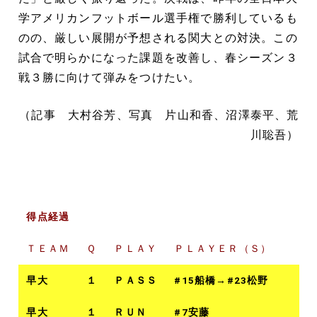
学アメリカンフットボール選手権で勝利しているも
のの、厳しい展開が予想される関大との対決。この
試合で明らかになった課題を改善し、春シーズン３
戦３勝に向けて弾みをつけたい。
（記事 大村谷芳、写真 片山和香、沼澤泰平、荒
川聡吾）
得点経過
ＴＥＡＭ
Ｑ
ＰＬＡＹ
ＰＬＡＹＥＲ（Ｓ）
早大
１
ＰＡＳＳ
#15船橋→#23松野
早大
１
ＲＵＮ
#7安藤