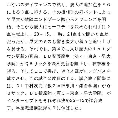
ルやパスディフェンスで粘り、慶大の追加点をＦＧ
による３点に抑える。その後相手の好パントによっ
て早大が敵陣エンドゾーン際からオフェンスを開
始。そこから慶大にセーフティを決められ相手に２
点を献上し、28－15。一時、21点まで開いた点差
だったが、早大のミスも響き慶大が着々と追い上げ
を見せる。それでも、第４Ｑに入り慶大の１ｓｔダ
ウン更新の直前、ＬＢ安藤龍生（法４＝東京・早大
学院）がＱＢサックを決め更新を阻止し、攻撃権を
得る。そしてここで再び、ＷＲ木庭がロングパスを
成功させ、この試合２度目のＴＤ。試合終了間際に
は、ＤＬ中村友亮（教２＝神奈川・鎌倉学園）がＱ
Ｂサック、ＤＢ折原陸（商３＝東京・早大学院）が
インターセプトをそれぞれ決め35―15で試合終
了。早慶戦連勝記録を９に伸ばした。