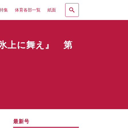
特集
体育各部一覧
紙面
氷上に舞え』 第
最新号