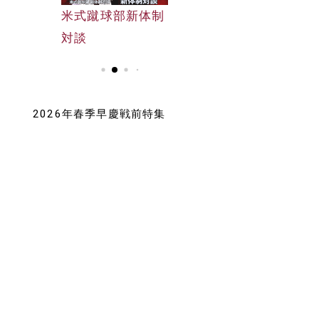
早大野球部選手名
米式蹴球部新体制
早大野球部選手名
鑑
対談
鑑
2026年春季早慶戦前特集