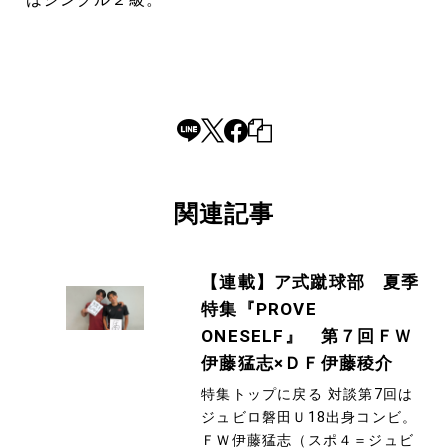
関連記事
【連載】ア式蹴球部 夏季
特集『PROVE
ONESELF』 第７回ＦＷ
伊藤猛志×ＤＦ伊藤稜介
特集トップに戻る 対談第7回は
ジュビロ磐田Ｕ18出身コンビ。
ＦＷ伊藤猛志（スポ４＝ジュビ