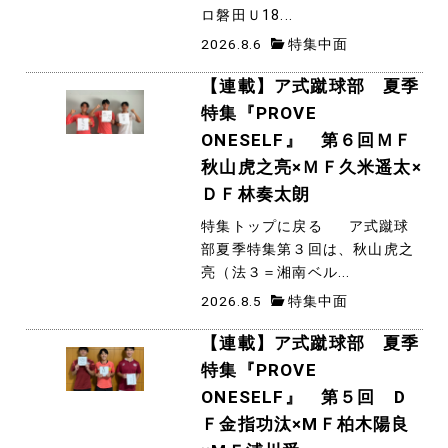
ロ磐田Ｕ18...
2026.8.6
特集中面
【連載】ア式蹴球部 夏季
特集『PROVE
ONESELF』 第６回ＭＦ
秋山虎之亮×ＭＦ久米遥太×
ＤＦ林奏太朗
特集トップに戻る ア式蹴球
部夏季特集第３回は、秋山虎之
亮（法３＝湘南ベル...
2026.8.5
特集中面
【連載】ア式蹴球部 夏季
特集『PROVE
ONESELF』 第５回 Ⅾ
Ｆ金指功汰×ⅯＦ柏木陽良