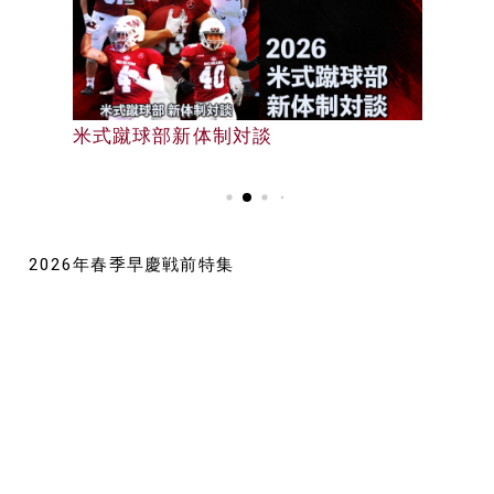
早大野球部選手名鑑
米式蹴球部新体制対談
早大野球部選手名鑑
2026年春季早慶戦前特集