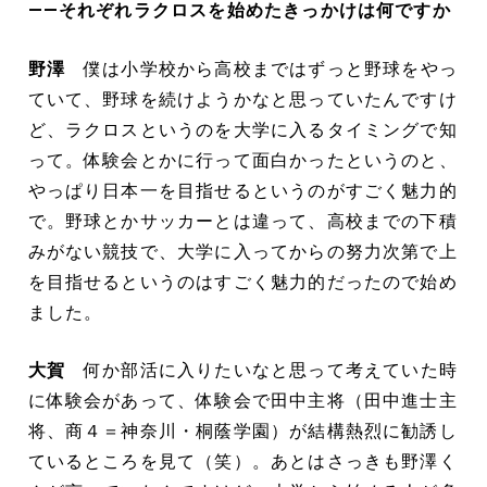
――それぞれラクロスを始めたきっかけは何ですか
野澤
僕は小学校から高校まではずっと野球をやっ
ていて、野球を続けようかなと思っていたんですけ
ど、ラクロスというのを大学に入るタイミングで知
って。体験会とかに行って面白かったというのと、
やっぱり日本一を目指せるというのがすごく魅力的
で。野球とかサッカーとは違って、高校までの下積
みがない競技で、大学に入ってからの努力次第で上
を目指せるというのはすごく魅力的だったので始め
ました。
大賀
何か部活に入りたいなと思って考えていた時
に体験会があって、体験会で田中主将（田中進士主
将、商４＝神奈川・桐蔭学園）が結構熱烈に勧誘し
ているところを見て（笑）。あとはさっきも野澤く