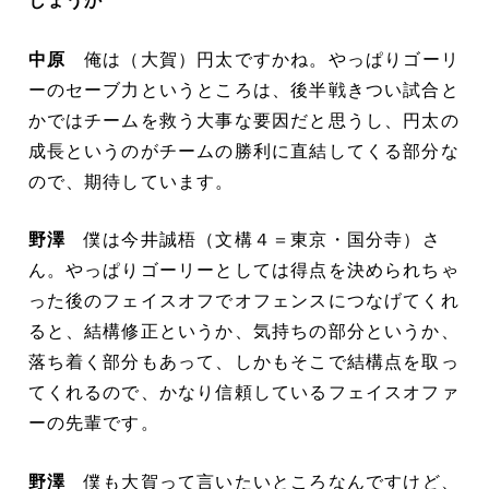
しょうか
中原
俺は（大賀）円太ですかね。やっぱりゴーリ
ーのセーブ力というところは、後半戦きつい試合と
かではチームを救う大事な要因だと思うし、円太の
成長というのがチームの勝利に直結してくる部分な
ので、期待しています。
野澤
僕は今井誠梧（文構４＝東京・国分寺）さ
ん。やっぱりゴーリーとしては得点を決められちゃ
った後のフェイスオフでオフェンスにつなげてくれ
ると、結構修正というか、気持ちの部分というか、
落ち着く部分もあって、しかもそこで結構点を取っ
てくれるので、かなり信頼しているフェイスオファ
ーの先輩です。
野澤
僕も大賀って言いたいところなんですけど、