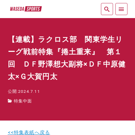
紙面
【連載】ラクロス部 関東学生リ
ーグ戦前特集『捲土重来』 第１
回 ＤＦ野澤想大副将‪‪‪×‬ＤＦ中原健
太‪‪×Ｇ‬大賀円太
公開:2024.7.11
特集中面
<<特集表紙へ戻る