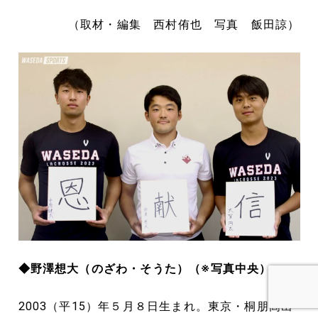
（取材・編集 西村侑也 写真 飯田諒）
◆野澤想大（のざわ・そうた）（※写真中央）
2003（平15）年５月８日生まれ。東京・桐朋高出