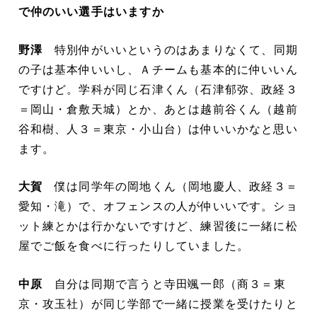
で仲のいい選手はいますか
野澤
特別仲がいいというのはあまりなくて、同期
の子は基本仲いいし、Ａチームも基本的に仲いいん
ですけど。学科が同じ石津くん（石津郁弥、政経３
＝岡山・倉敷天城）とか、あとは越前谷くん（越前
谷和樹、人３＝東京・小山台）は仲いいかなと思い
ます。
大賀
僕は同学年の岡地くん（岡地慶人、政経３＝
愛知・滝）で、オフェンスの人が仲いいです。ショ
ット練とかは行かないですけど、練習後に一緒に松
屋でご飯を食べに行ったりしていました。
中原
自分は同期で言うと寺田颯一郎（商３＝東
京・攻玉社）が同じ学部で一緒に授業を受けたりと