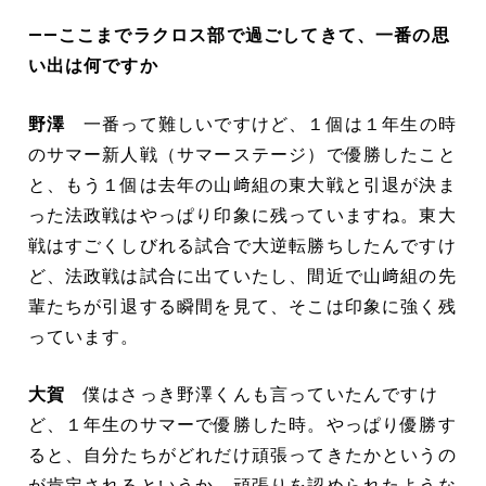
――ここまでラクロス部で過ごしてきて、一番の思
い出は何ですか
野澤
一番って難しいですけど、１個は１年生の時
のサマー新人戦（サマーステージ）で優勝したこと
と、もう１個は去年の山﨑組の東大戦と引退が決ま
った法政戦はやっぱり印象に残っていますね。東大
戦はすごくしびれる試合で大逆転勝ちしたんですけ
ど、法政戦は試合に出ていたし、間近で山﨑組の先
輩たちが引退する瞬間を見て、そこは印象に強く残
っています。
大賀
僕はさっき野澤くんも言っていたんですけ
ど、１年生のサマーで優勝した時。やっぱり優勝す
ると、自分たちがどれだけ頑張ってきたかというの
が肯定されるというか、頑張りを認められたような