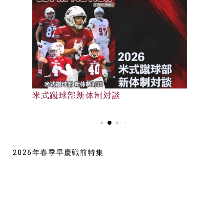
早大野球部選手名鑑
米式蹴球部新体制対談
早大野球部選手名鑑
2026年春季早慶戦前特集