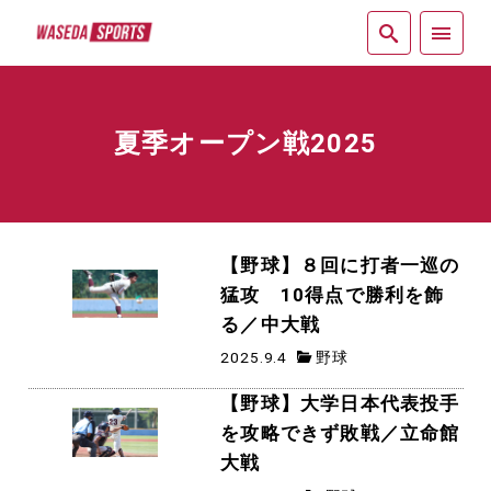
紙面
夏季オープン戦2025
【野球】８回に打者一巡の
猛攻 10得点で勝利を飾
る／中大戦
2025.9.4
野球
【野球】大学日本代表投手
を攻略できず敗戦／立命館
大戦