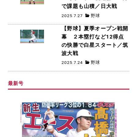
で課題も山積／日大戦
2025.7.27
野球
【野球】夏季オープン戦開
幕 ２本塁打など12得点
の快勝で白星スタート／筑
波大戦
2025.7.24
野球
最新号