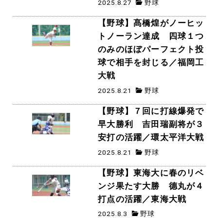
2025.8.27
野球
【野球】髙橋煌がノーヒッ
トノーラン達成 四球１つ
のみのほぼパーフェクト投
球で相手を封じる／福岡工
大戦
2025.8.21
野球
【野球】７回に打線爆発で
早大勝利 吉田瑞副将が３
安打の活躍／環太平洋大戦
2025.8.21
野球
【野球】東海大に春のリベ
ンジ果たす大勝 德丸が４
打点の活躍／東海大戦
2025.8.3
野球