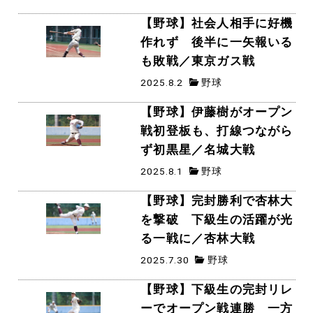
【野球】社会人相手に好機
作れず 後半に一矢報いる
も敗戦／東京ガス戦
2025.8.2
野球
【野球】伊藤樹がオープン
戦初登板も、打線つながら
ず初黒星／名城大戦
2025.8.1
野球
【野球】完封勝利で杏林大
を撃破 下級生の活躍が光
る一戦に／杏林大戦
2025.7.30
野球
【野球】下級生の完封リレ
ーでオープン戦連勝 一方