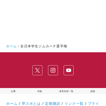
ホーム
全日本学生ジムカーナ選手権
記事
特集
体育各部一覧
紙面
ホーム
/
早スポとは
/
定期購読
/
リンク一覧
/
プライ