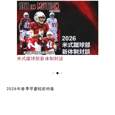
早大野球部選手名鑑
米式蹴球部新体制対談
早大野球部選手名鑑
2026年春季早慶戦前特集