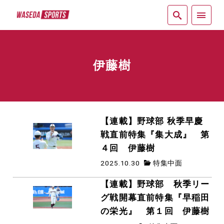
紙面
伊藤樹
【連載】野球部 秋季早慶
戦直前特集『集大成』 第
４回 伊藤樹
2025.10.30
特集中面
【連載】野球部 秋季リー
グ戦開幕直前特集『早稲田
の栄光』 第１回 伊藤樹