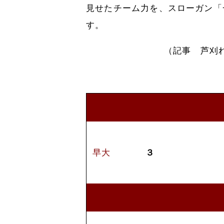
見せたチーム力を、スローガン「
す。
（記事 芦刈
早大
３