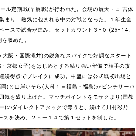
ール定期戦(早慶戦)が行われた。会場の慶大・日 吉体
客が集まり、熱気に包まれる中の対戦となった。１年生全
ースで試合が進み、セットカウント３−０ (25−14、
勝利を収めた。
大阪・国際滝井)の鋭角なスパイクで好調なスタート
都・京都女子)をはじめとする粘り強い守備で相手の攻
連続得点でブレイクに成功。中盤には公式戦初出場と
岡)と山岸いそら(人科１＝福島・福島)がピンチサーバ
囲気を盛り上げた。マッチポイントをモサクまり(国教
ー)のダイレクトアタックで奪うと、続けて川村彩乃
エースを決め、２５ー１４で第１セットを制した。