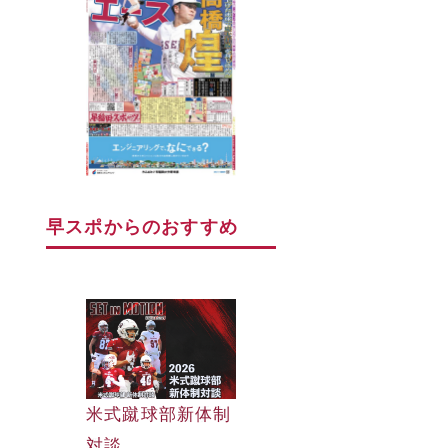
早スポからのおすすめ
早大野球部選手名
米式蹴球部新体制
早大野球部選手名
鑑
対談
鑑