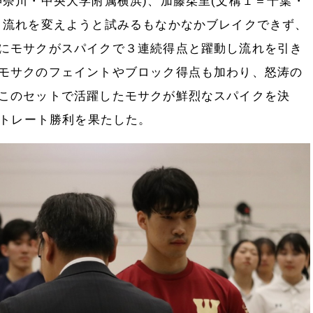
神奈川・中央大学附属横浜)、加藤栞里(文構１＝千葉・
、流れを変えようと試みるもなかなかブレイクできず、
にモサクがスパイクで３連続得点と躍動し流れを引き
モサクのフェイントやブロック得点も加わり、怒涛の
このセットで活躍したモサクが鮮烈なスパイクを決
ストレート勝利を果たした。