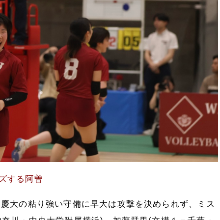
ズする阿曽
慶大の粘り強い守備に早大は攻撃を決められず、ミス