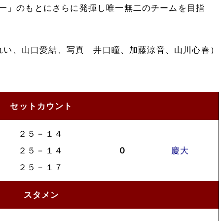
一」のもとにさらに発揮し唯一無二のチームを目指
れい、山口愛結、写真 井口瞳、加藤涼音、山川心春）
セットカウント
２５－１４
２５－１４
０
慶大
２５－１７
スタメン