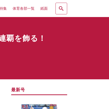
特集
体育各部一覧
紙面
連覇を飾る！
最新号