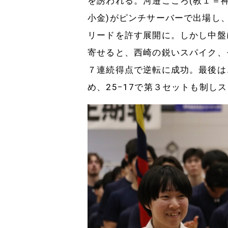
を誘われる。河邉こころ(教１＝
小金)がピンチサーバーで出場し
リードを許す展開に。しかし中盤
寄せると、西崎の鋭いスパイク、
７連続得点で逆転に成功。最後は
め、25−17で第３セットも制し