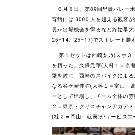
６月８日、第89回早慶バレーボ
育館には 3000 人を超える観
員が出場機会を得るなど終始早大ペ
25−14、25−17)でストレート
第１セットは西崎梨乃(スポ３＝
を切った。久保元華(人科１＝京
撃を封じ、西崎のスパイクによる
なる谷ケ崎佳弥(人科１＝富山・高
ーとして出場し、チーム全体の雰
２＝東京・クリスチャンアカデミ
(社２＝岡山・就実)がサービス