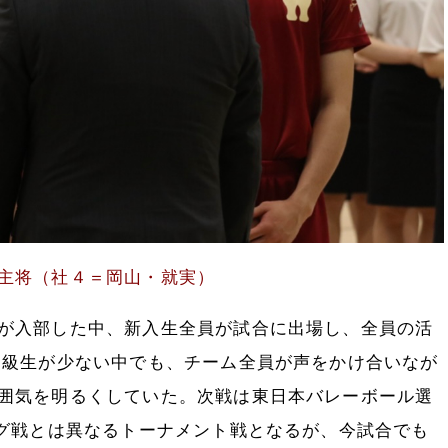
主将（社４＝岡山・就実）
入部した中、新入生全員が試合に出場し、全員の活
 級生が少ない中でも、チーム全員が声をかけ合いなが
囲気を明るくしていた。次戦は東日本バレーボール選
ーグ戦とは異なるトーナメント戦となるが、今試合でも