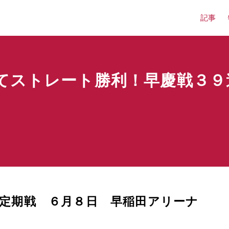
記事
てストレート勝利！早慶戦３９
ル定期戦 ６月８日 早稲田アリーナ