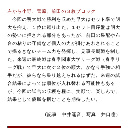
左から小野、菅原、前田の３枚ブロック
今回の明大戦で勝利を収めた早大はセット率で明
大を抑え、１位に躍り出た。１セット目序盤は
明大
の勢いに押される部分もあったが、前田の采配や布
台の粘りの守備など個人の力が掛けあわされること
で揺るぎないチーム力を発揮し、見事長期戦を制し
た。来週の最終戦は春季関東大学リーグ戦（春季リ
ーグ戦）で早大に次ぐ２位の順大。かなり手強い相
手だが、彼らなら乗り越えられるはずだ。来週の試
合結果によっては順位が入れ替わる可能性もある
が、今回の試合の収穫を糧に、笑顔で、楽しんで、
結果として優勝を掴むことを期待したい。
(記事 中井遥音、写真 井口瞳）