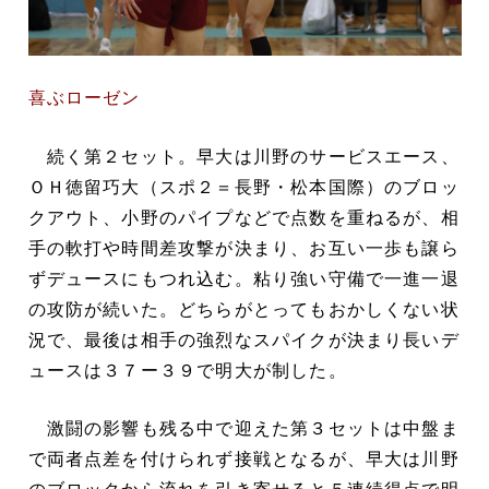
喜ぶローゼン
続く第２セット。早大は川野のサービスエース、
ＯＨ徳留巧大（スポ２＝長野・松本国際）のブロッ
クアウト、小野のパイプなどで点数を重ねるが、相
手の軟打や時間差攻撃が決まり、お互い一歩も譲ら
ずデュースにもつれ込む。粘り強い守備で一進一退
の攻防が続いた。どちらがとってもおかしくない状
況で、最後は相手の強烈なスパイクが決まり長いデ
ュースは３７ー３９で明大が制した。
激闘の影響も残る中で迎えた第３セットは中盤ま
で両者点差を付けられず接戦となるが、早大は川野