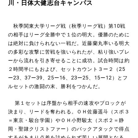
川・日体大健志台キャンパス
​​
秋季関東大学リーグ戦（秋季リーグ戦）第10戦
の相手はリーグ全勝中で１位の明大。優勝のために
は絶対に負けられない一戦だ。近藤蘭丸率いる明大
の多彩な攻撃に苦戦を強いられたが、粘り強いプレ
ーから流れを引き寄せることに成功。試合時間は約
２時間半にもおよび、セットカウント３ー２（25
ー23、37ー39、25ー16、23ー25、15ー12）とフ
ルセットの激闘の末、勝利をつかんだ。
第１セットは序盤から相手の速攻やブロックが
決まり、リードを奪われる。ＯＨ佐藤遥斗（スポ３
＝東京・駿台学園）やＯＨ小野駿太（スポ２＝静
岡・聖隷クリストファー）のバックアタックで得点
するがあまり点差を詰められず苦しい展開となる。