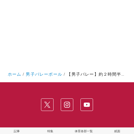
ホーム
男子バレーボール
【男子バレー】約２時間半の大激闘！ 明大に辛勝し、最終戦を前に１位に躍り出た
記事
特集
体育各部一覧
紙面