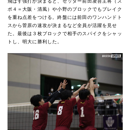
飛ばす強打が決まると、セッター前田凌吾主将（ス
ポ４＝大阪・清風）や小野のブロックでもブレイク
を重ね点差をつける。終盤には前田のワンハンドト
スから菅原の速攻が決まるなど全員が活躍を見せ
た。最後は３枚ブロックで相手のスパイクをシャッ
トし、明大に勝利した。