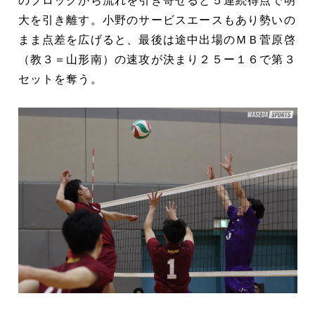
のブロックから流れを引き寄せると５連続得点で明
大を引き離す。小野のサービスエースもあり勢いの
まま点差を広げると、最後は途中出場のＭＢ菅原啓
（教３＝山形南）の速攻が決まり２５ー１６で第３
セットを奪う。