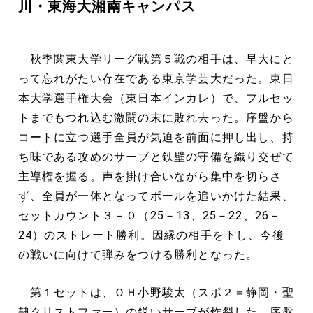
川・東海大湘南キャンパス
秋季関東大学リーグ戦第５戦の相手は、早大にと
って忘れがたい存在である東京学芸大だった。東日
本大学選手権大会（東日本インカレ）で、フルセッ
トまでもつれ込む激闘の末に敗れ去った。序盤から
コートに立つ選手全員が気迫を前面に押し出し、持
ち味である攻めのサーブと鉄壁の守備を織り交ぜて
主導権を握る。声を掛け合いながら集中を切らさ
ず、全員が一体となってボールを追いかけた結果、
セットカウント３－０（25－13、25－22、26－
24）のストレート勝利。因縁の相手を下し、今後
の戦いに向けて弾みをつける勝利となった。
第１セットは、ＯＨ小野駿太（スポ２＝静岡・聖
隷クリストファー）の鋭いサーブが炸裂した。序盤