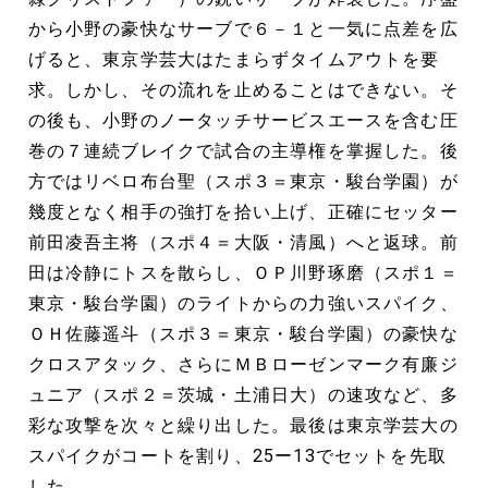
から小野の豪快なサーブで６－１と一気に点差を広
げると、東京学芸大はたまらずタイムアウトを要
求。しかし、その流れを止めることはできない。そ
の後も、小野のノータッチサービスエースを含む圧
巻の７連続ブレイクで試合の主導権を掌握した。後
方ではリベロ布台聖（スポ３＝東京・駿台学園）が
幾度となく相手の強打を拾い上げ、正確にセッター
前田凌吾主将（スポ４＝大阪・清風）へと返球。前
田は冷静にトスを散らし、ＯＰ川野琢磨（スポ１＝
東京・駿台学園）のライトからの力強いスパイク、
ＯＨ佐藤遥斗（スポ３＝東京・駿台学園）の豪快な
クロスアタック、さらにＭＢローゼンマーク有廉ジ
ュニア（スポ２＝茨城・土浦日大）の速攻など、多
彩な攻撃を次々と繰り出した。最後は東京学芸大の
スパイクがコートを割り、25ー13でセットを先取
した。