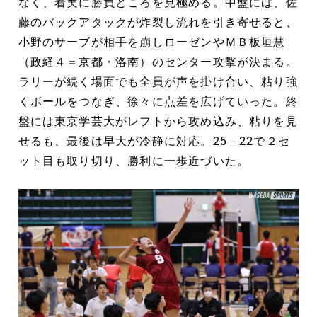
なく、着実に勝負どころを見極める。中盤には、佐
藤のバックアタックが炸裂し流れを引き寄せると、
小野のサーブが相手を崩しローゼンやＭＢ板垣慧
（政経４＝京都・洛南）のセンター攻撃が決まる。
ラリーが続く場面でも全員が声を掛け合い、粘り強
くボールをつなぎ、徐々に点差を広げていった。終
盤には東京学芸大がレフトから攻め込み、粘りを見
せるも、最後は早大が冷静に対応。25－22で２セ
ット目も取り切り、勝利に一歩近づいた。