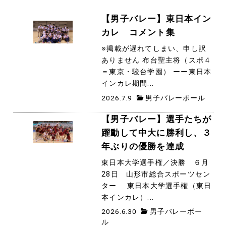
【男子バレー】東日本イン
カレ コメント集
※掲載が遅れてしまい、申し訳
ありません 布台聖主将（スポ４
＝東京・駿台学園） ーー東日本
インカレ期間...
2026.7.9
男子バレーボール
【男子バレー】選手たちが
躍動して中大に勝利し、３
年ぶりの優勝を達成
東日本大学選手権／決勝 ６月
28日 山形市総合スポーツセン
ター 東日本大学選手権（東日
本インカレ）...
2026.6.30
男子バレーボー
ル