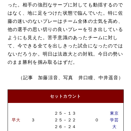
った。相手の強烈なサーブに対しても動揺するので
はなく、地に足をつけた状態で臨んでいた。特に佐
藤の迷いのないプレーはチーム全体の士気を高め、
他の選手の思い切りの良いプレーを引き出している
ようにも見えた。苦手意識のあったチームに対し
て、今できる全てを出しきった試合になったのでは
ないだろうか。明日は法政大との対戦。今日の勢い
のまま勝利を掴み取るはずだ。
（記事 加藤涼音、写真 井口瞳、中井遥音）
セットカウント
東京
２５－１３
早大
３
０
学芸
２５－２２
大
２６－２４