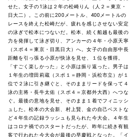
せた。女子の1泳は２年の松崎りん（人２＝東京・
日大二）。この前に200メートル、400メートルの
レースを終えた松崎だが、疲れを感じさせない安定
の泳ぎで松本につないだ。松本、続く船越も最後の
力を発揮して泳ぎ切り、アンカーの４年・小原天寧
（スポ４＝東京・目黒日大）へ。女子の自由形中長
距離を引っ張る小原が快泳を見せ、１位を獲得。
「すごく楽しかった」と小原は振り返った。男子は
１年生の増田莉蔵（スポ１＝静岡・浜松市立）が１
位で２泳に引き継ぐと、そのままリードを保って４
泳の主将・長牛太佑（スポ４＝京都外大西）へつな
ぐ。最後の意地を見せ、そのまま１着でフィニッシ
ュした。松本の大会新、村上賢、金の自己ベストな
ど４年生の記録ラッシュも見られた今大会。４年生
はコロナ禍でのスタートだったが、昨年に続き有観
客で行われた今大会が最後の早慶戦となった。「イ