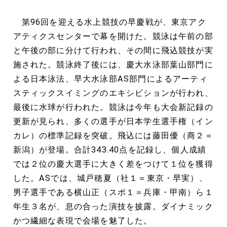
第96回を迎える水上競技の早慶戦が、東京アク
アティクスセンターで幕を開けた。競泳は午前の部
と午後の部に分けて行われ、その間に飛込競技が実
施された。競泳終了後には、慶大水泳部葉山部門に
よる日本泳法、早大水泳部AS部門によるアーティ
スティックスイミングのエキシビションが行われ、
最後に水球が行われた。競泳は今年も大会新記録の
更新が見られ、多くの選手が日本学生選手権（イン
カレ）の標準記録を突破。飛込には藤田優（商２＝
新潟）が登場。合計343.40点を記録し、個人成績
では２位の慶大選手に大きく差をつけて１位を獲得
した。ASでは、城戸穂夏（社１＝東京・早実）、
男子選手である横山正（スポ１＝兵庫・甲南）ら１
年生３名が、息の合った演技を披露。ダイナミック
かつ繊細な表現で会場を魅了した。