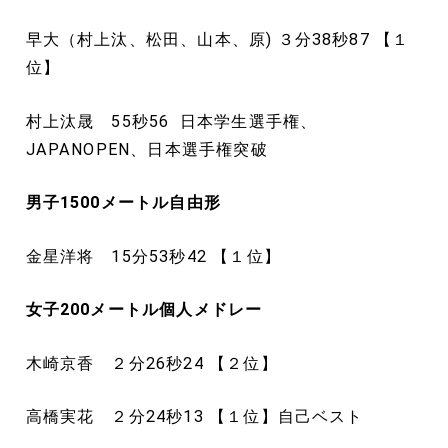
早大（村上汰、松田、山本、原) ３分38秒87 【１
位】
村上汰晟 55秒56 日本学生選手権、
JAPANOPEN、日本選手権突破
男子1500
メートル
自由形
金星洋将 15分53秒42 【１位】
女子200
メートル
個人メドレー
木崎京香 ２分26秒24 【２位】
高橋実花 ２分24秒13 【１位】自己ベスト