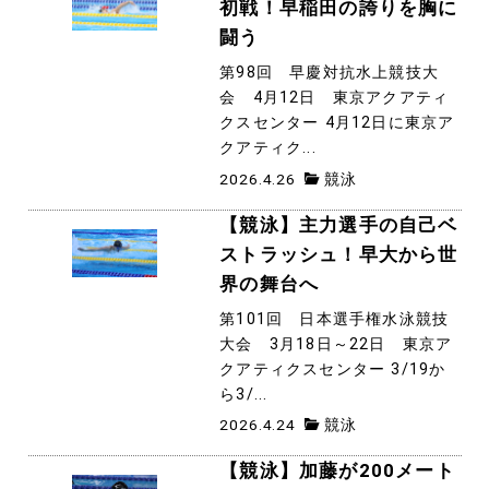
初戦！早稲田の誇りを胸に
闘う
第98回 早慶対抗水上競技大
会 4月12日 東京アクアティ
クスセンター 4月12日に東京ア
クアティク...
2026.4.26
競泳
【競泳】主力選手の自己ベ
ストラッシュ！早大から世
界の舞台へ
第101回 日本選手権水泳競技
大会 3月18日～22日 東京ア
クアティクスセンター 3/19か
ら3/...
2026.4.24
競泳
【競泳】加藤が200メート