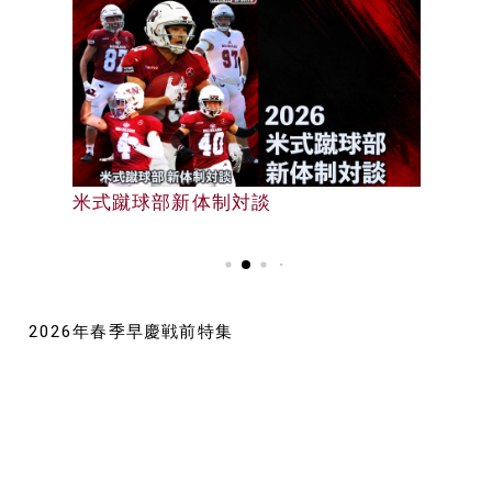
早大野球部選手名鑑
米式蹴球部新体制対談
早大野球部選手名鑑
2026年春季早慶戦前特集