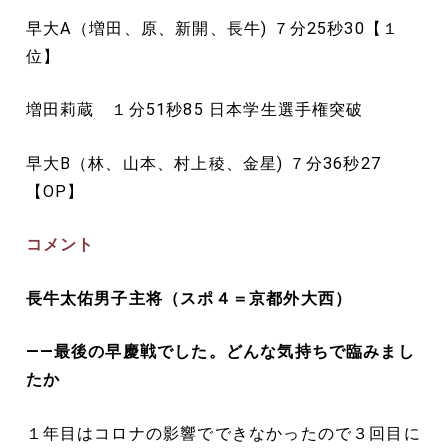
早大A（増田、原、新開、長牛) ７分25秒30【１
位】
増田莉蔵 １分51秒85 日本学生選手権突破
早大B（林、山本、村上稜、金星) ７分36秒27
【OP】
コメント
長牛太佑男子主将（スポ４＝京都外大西）
――最後の早慶戦でした。どんな気持ちで臨みまし
たか
１年目はコロナの影響でできなかったので３回目に