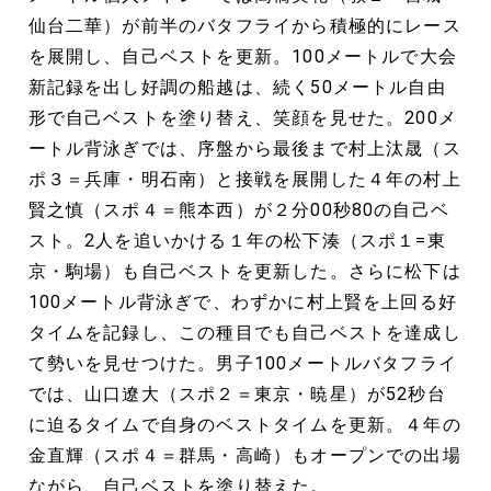
仙台二華）が前半のバタフライから積極的にレース
を展開し、自己ベストを更新。100メートルで大会
新記録を出し好調の船越は、続く50メートル自由
形で自己ベストを塗り替え、笑顔を見せた。200メ
ートル背泳ぎでは、序盤から最後まで村上汰晟（ス
ポ３＝兵庫・明石南）と接戦を展開した４年の村上
賢之慎（スポ４＝熊本西）が２分00秒80の自己ベ
スト。2人を追いかける１年の松下湊（スポ１=東
京・駒場）も自己ベストを更新した。さらに松下は
100メートル背泳ぎで、わずかに村上賢を上回る好
タイムを記録し、この種目でも自己ベストを達成し
て勢いを見せつけた。男子100メートルバタフライ
では、山口遼大（スポ２＝東京・暁星）が52秒台
に迫るタイムで自身のベストタイムを更新。４年の
金直輝（スポ４＝群馬・高崎）もオープンでの出場
ながら、自己ベストを塗り替えた。