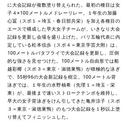
に大会記録が複数塗り替えられた。最初の種目は女
子４×100メートルメドレーリレー。１年生の加藤
心冨（スポ１＝埼玉・春日部共栄）を加え各種目の
エースで構成した早大女子チームが、いきなり大会
記録を更新し会場を盛り上げた。パリ五輪代表に内
定している松本信歩（スポ４＝東京学芸大附）は、
100メートルバタフライで大会記録を更新し、圧倒
的な強さを見せつけた。100メートル自由形では船
越彩椰（スポ３＝東京・淑徳巣鴨）が積極的な泳ぎ
で、55秒96の大会新記録を樹立。100メートル背
泳ぎでは、１年生の水野柚希（先理１＝埼玉・栄
東）が、最後まで速いストロークテンポを維持し、
早大の女子背泳ぎをけん引してきた亀井涼子（スポ
３＝東京・淑徳巣鴨）のもつ大会記録を１秒以上塗
り替えてフィニッシュした。