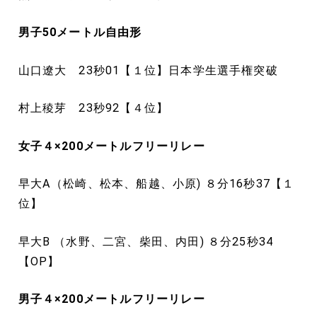
男子50
メートル
自由形
山口遼大 23秒01【１位】日本学生選手権突破
村上稜芽 23秒92【４位】
女子４×200
メートル
フリーリレー
早大A（松崎、松本、船越、小原) ８分16秒37【１
位】
早大B （水野、二宮、柴田、内田) ８分25秒34
【OP】
男子４×200
メートル
フリーリレー