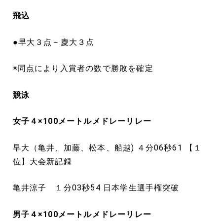
飛込
●早大３点－慶大３点
※同点により入賞者の数で勝敗を確定
競泳
女子４
×100メートル
メドレーリレー
早大（亀井、加藤、松本、船越) ４分06秒61 【１
位】大会新記録
亀井涼子 １分03秒54 日本学生選手権突破
男子４
×100メートル
メドレーリレー