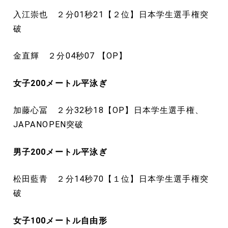
入江崇也 ２分01秒21【２位】日本学生選手権突
破
金直輝 ２分04秒07 【OP】
女子200
メートル
平泳ぎ
加藤心冨 ２分32秒18【OP】日本学生選手権、
JAPANOPEN突破
男子200
メートル
平泳ぎ
松田藍青 ２分14秒70【１位】日本学生選手権突
破
女子100
メートル
自由形