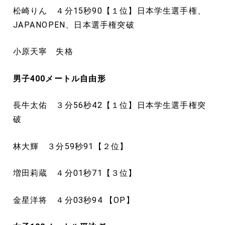
松崎りん ４分15秒90【１位】日本学生選手権、
JAPANOPEN、日本選手権突破
小原天寧 失格
男子400
メートル
自由形
長牛太佑 ３分56秒42【１位】日本学生選手権突
破
林大輝 ３分59秒91【２位】
増田莉蔵 ４分01秒71【３位】
金星洋将 ４分03秒94 【OP】