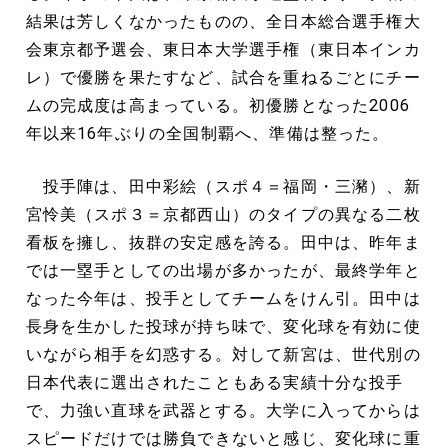
結果は芳しくなかったものの、全日本総合選手権大
会東京都予選会、東日本大学選手権（東日本インカ
レ）で優勝を果たすなど、試合を重ねるごとにチー
ムの完成度は高まっている。初優勝となった2006
年以来16年ぶりの全国制覇へ、準備は整った。
投手陣は、田中彩絵（スポ４＝福岡・三瀦）、新
宮怜美（スポ３＝京都西山）のタイプの異なる二枚
看板を擁し、抜群の安定感を誇る。田中は、昨年ま
では一塁手としての出場が多かったが、最終学年と
なった今年は、投手としてチームをけん引。田中は
長身を生かした投球が持ち味で、変化球を有効に使
いながら相手を幻惑する。対して新宮は、世代別の
日本代表に選出されたこともある実績十分な投手
で、力強い直球を武器とする。大学に入ってからは
スピードだけでは勝負できないと感じ、変化球に重