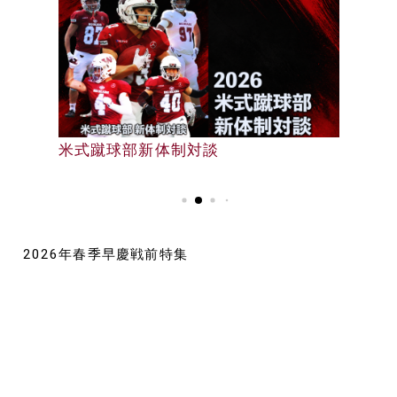
早大野球部選手名鑑
米式蹴球部新体制対談
早大野球部選手名鑑
2026年春季早慶戦前特集