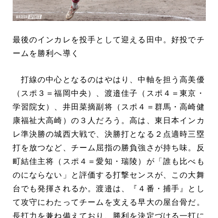
最後のインカレを投手として迎える田中。好投でチ
ームを勝利へ導く
打線の中心となるのはやはり、中軸を担う高美優
（スポ３＝福岡中央）、渡邉佳子（スポ４＝東京・
学習院女）、井田菜摘副将（スポ４＝群馬・高崎健
康福祉大高崎）の３人だろう。高は、東日本インカ
レ準決勝の城西大戦で、決勝打となる２点適時三塁
打を放つなど、チーム屈指の勝負強さが持ち味。反
町結佳主将（スポ４＝愛知・瑞陵）が「誰も比べも
のにならない」と評価する打撃センスが、この大舞
台でも発揮されるか。渡邉は、『４番・捕手』とし
て攻守にわたってチームを支える早大の屋台骨だ。
長打力を兼ね備えており、勝利を決定づける一打に