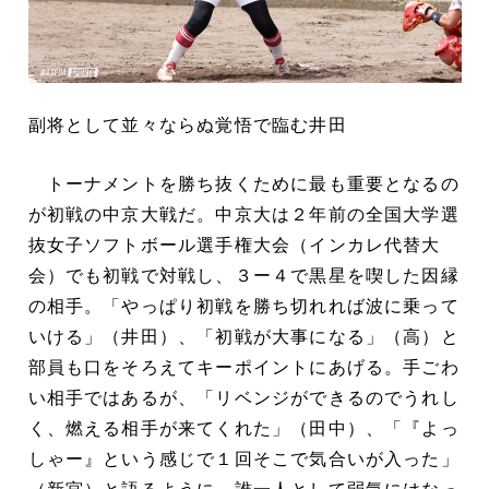
副将として並々ならぬ覚悟で臨む井田
トーナメントを勝ち抜くために最も重要となるの
が初戦の中京大戦だ。中京大は２年前の全国大学選
抜女子ソフトボール選手権大会（インカレ代替大
会）でも初戦で対戦し、３ー４で黒星を喫した因縁
の相手。「やっぱり初戦を勝ち切れれば波に乗って
いける」（井田）、「初戦が大事になる」（高）と
部員も口をそろえてキーポイントにあげる。手ごわ
い相手ではあるが、「リベンジができるのでうれし
く、燃える相手が来てくれた」（田中）、「『よっ
しゃー』という感じで１回そこで気合いが入った」