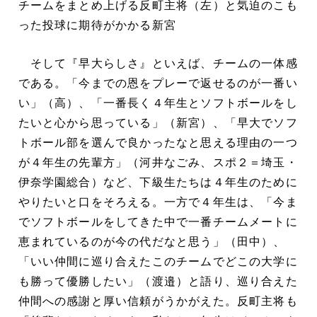
チームをまとめ上げる反町主将（左）と気迫のこも
った投球に期待がかかる新宮
そして『早大らしさ』といえば、チームの一体感
である。「今までの恩をプレーで返せるのが一番い
い」（高）、「一番長く４年生とソフトボールをし
たいと心から思っている」（新宮）、「早大でソフ
トボール部を選んで良かったなと思える理由の一つ
が４年生の先輩方」（河井なごみ、スポ２＝埼玉・
伊奈学園総合）など、下級生たちは４年生のために
やりたいと口をそろえる。一方で４年生は、「今ま
でソフトボールをしてきた中で一番チームメートに
恵まれているのが今の代だなと思う」（田中）、
「いい仲間に巡り合えたこのチームでどこの大学に
も勝って優勝したい」（渡邉）と語り、巡り合えた
仲間への感謝と厚い信頼がうかがえた。反町主将も