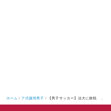
ホーム
ア式蹴球男子
【男子サッカー】法大に敗戦 前半の２失点が勝負を分けた