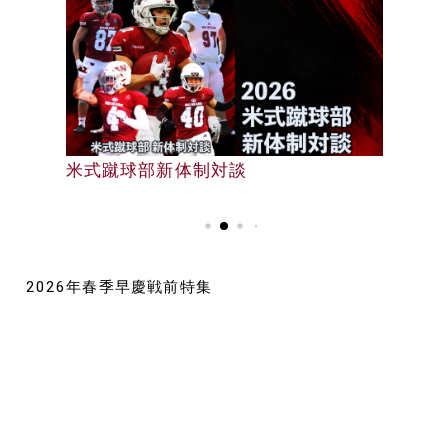
早大野球部選手名鑑
米式蹴球部新体制対談
早大野球部選手名鑑
2026年春季早慶戦前特集