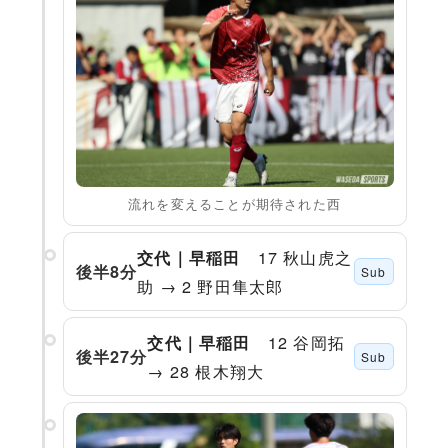
流れを変えることが期待された西
17 秋山虎之
交代｜早稲田
後半8分
Sub
助 → 2 野田隼太郎
12 谷岡拓
交代｜早稲田
後半27分
Sub
→ 28 根木翔大