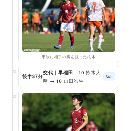
果敢に相手の裏を狙った根木
10 鈴木大
交代｜早稲田
後半37分
Sub
翔 → 18 山田皓生