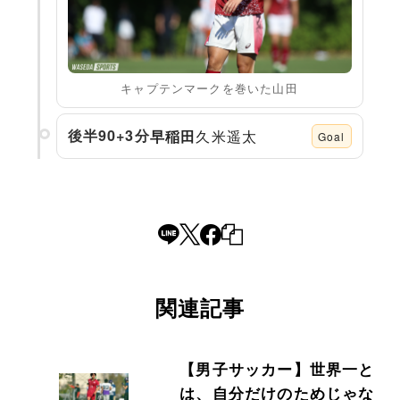
キャプテンマークを巻いた山田
久米遥太
後半90+3分
早稲田
Goal
関連記事
【男子サッカー】世界一と
は、自分だけのためじゃな