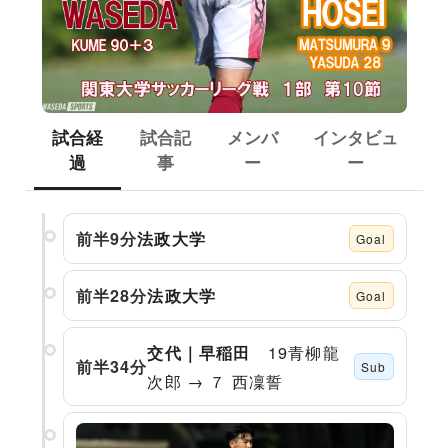
試合経
試合記
メンバ
インタビュ
過
事
ー
ー
前半9分
法政大学
Goal
前半28分
法政大学
Goal
19青柳龍
交代｜早稲田
前半34分
Sub
次郎 → ７ 西凜誓