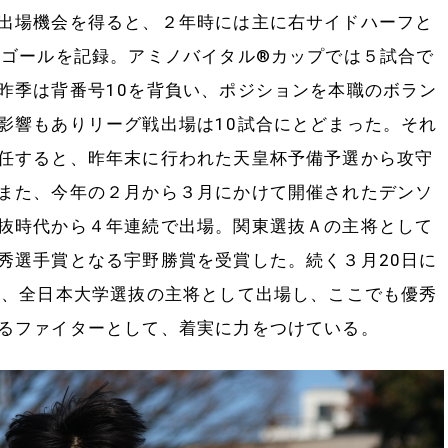
出場機会を得ると、２年時には主に右サイドハーフと
４ゴールを記録。アミノバイタル®︎カップでは５試合で
昨季は背番号10を背負い、ポジションを本職のボラン
影響もありリーグ戦出場は10試合にとどまった。それ
任すると、昨年末に行われた天皇杯予備予選から攻守
また、今年の２月から３月にかけて開催されたデンソ
抜時代から４年連続で出場。関東選抜Ａの主将として
秀選手賞となる宇野勝賞を受賞した。続く３月20日に
に、全日本大学選抜の主将として出場し、ここでも優秀
るファイターとして、着実に力をつけている。