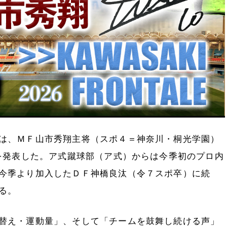
は、ＭＦ山市秀翔主将（スポ４＝神奈川・桐光学園）
定を発表した。ア式蹴球部（ア式）からは今季初のプロ内
今季より加入したＤＦ神橋良汰（令７スポ卒）に続
る。
替え・運動量」、そして「チームを鼓舞し続ける声」