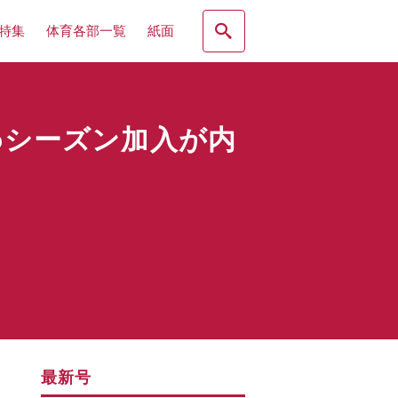
特集
体育各部一覧
紙面
6シーズン加入が内
最新号