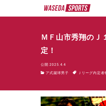
ＭＦ山市秀翔のＪ
定！
公開:2025.4.4
ア式蹴球男子
Ｊリーグ内定者