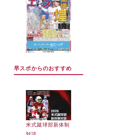
早スポからのおすすめ
早大野球部選手名
米式蹴球部新体制
早大野球部選手名
鑑
対談
鑑