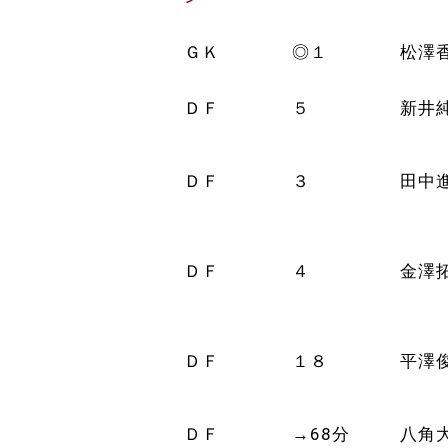
ＧＫ
◎１
松澤
ＤＦ
５
新井
ＤＦ
３
田中
ＤＦ
４
金澤
ＤＦ
１８
平澤
ＤＦ
→68分
八角