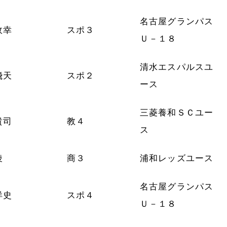
名古屋グランパス
政幸
スポ３
Ｕ－１８
清水エスパルスユ
飛天
スポ２
ース
三菱養和ＳＣユー
貴司
教４
ス
稜
商３
浦和レッズユース
名古屋グランパス
洋史
スポ４
Ｕ－１８