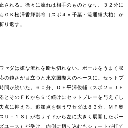
止される。徐々に流れは相手のものとなり、３２分に
もＧＫ松澤香輝副将（スポ４＝千葉・流通経大柏）が
折り返す。
ワセダは嫌な流れを断ち切れない。ボールをうまく収
応の鈍さが目立つと東京国際大のペースに。セットプ
時間が続いた。６０分、ＤＦ平澤俊輔（スポ２＝ＪＦ
るとそのＦＫから立て続けにセットプレーを与えてし
失点に抑える。追加点を狙うワセダは８３分、ＭＦ奥
スＵ－１８）が右サイドから左に大きく展開したボー
ズユース）が受け、内側に切り込むもシュートが打て