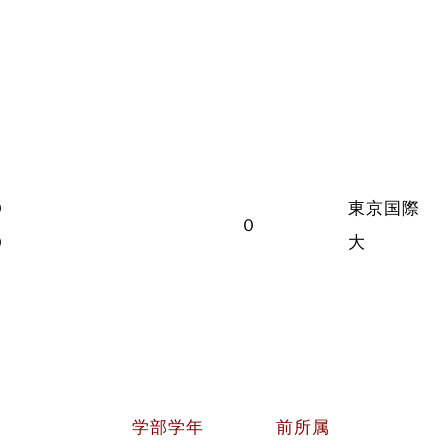
０
東京国際
０
０
大
学部学年
前所属