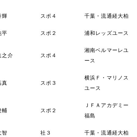
香輝
スポ４
千葉・流通経大柏
純平
スポ２
浦和レッズユース
湘南ベルマーレユ
進之介
スポ４
ース
横浜Ｆ・マリノス
拓真
スポ３
ユース
ＪＦＡアカデミー
俊輔
スポ２
福島
大智
社３
千葉・流通経大柏