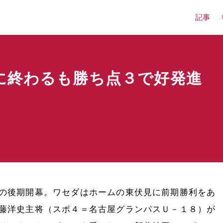
記事
に終わるも勝ち点３で好発進
の後期開幕。ワセダはホームの東伏見に前期勝利をあ
藤洋史主将（スポ４＝名古屋グランパスＵ－１８）が