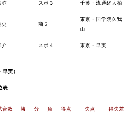
拓弥
スポ３
千葉・流通経大柏
東京・国学院久我
寛史
商２
山
洋介
スポ４
東京・早実
・早実）
位表
試合数
勝
分
負
得点
失点
得失差