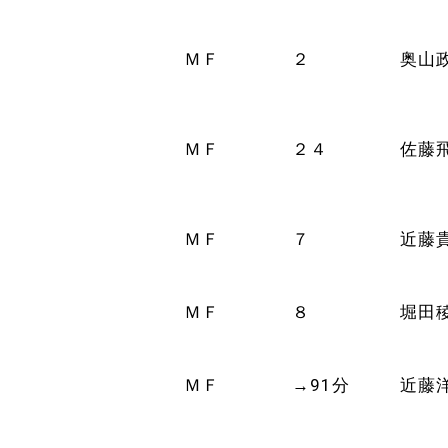
ＭＦ
２
奥山
ＭＦ
２４
佐藤
ＭＦ
７
近藤
ＭＦ
８
堀田
ＭＦ
→91分
近藤