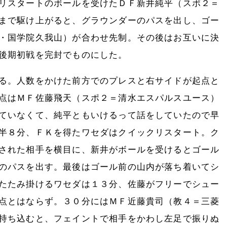
リスタートのボールを受けたＤＦ新井純平（スポ２＝
まで駆け上がると、グラウンダーのパスを出し、ゴー
・国学院久我山）が合わせ先制。その後はお互いに決
後期初戦を完封でものにした。
る。人数をかけた前方でのプレスと右サイドが起点と
点はＭＦ佐藤飛天（スポ２＝清水エスパルスユース）
ていなくて、純平ともいけるって話をしていたので早
半８分、ＦＫを得たワセダはクイックリスタート。ク
された相手を横目に、新井がボールを受けるとゴール
のパスを出す。最後はゴール前の山内が落ち着いてシ
たたみ掛けるワセダは１３分、佐藤がフリーでシュー
点とはならず。３０分にはＭＦ近藤貴司（教４＝三菱
持ち込むと、フェイントで相手をかわし左足で振りぬ