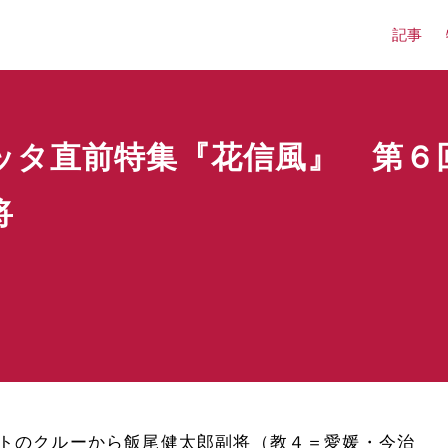
記事
ッタ直前特集『花信風』 第６回
将
トのクルーから飯尾健太郎副将（教４＝愛媛・今治