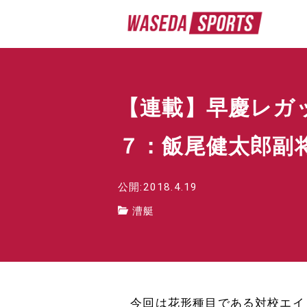
【連載】早慶レガ
７：飯尾健太郎副
公開:2018.4.19
漕艇
今回は花形種目である対校エイ