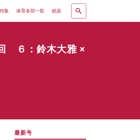
特集
体育各部一覧
紙面
 ６：鈴木大雅 ×
最新号