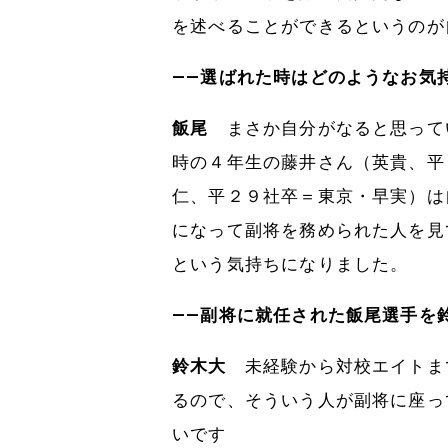
を述べることができるというのが
――選ばれた時はどのようなお気
飯尾
まさか自分がなると思って
時の４年生の藤井さん（英貴、平
仁、平２９社卒＝東京・早実）は
になって副将を務められた人を見
という気持ちになりました。
――副将に就任された飯尾選手を
鈴木大
未経験から対校エイトま
るので、そういう人が副将に座っ
いです