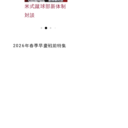
早大野球部選手名
米式蹴球部新体制
早大野球部選手名
鑑
対談
鑑
2026年春季早慶戦前特集