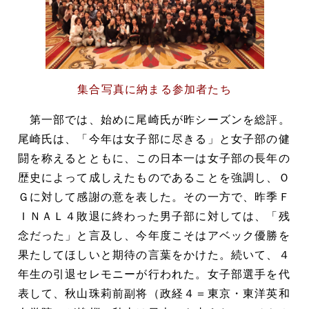
集合写真に納まる参加者たち
第一部では、始めに尾崎氏が昨シーズンを総評。
尾崎氏は、「今年は女子部に尽きる」と女子部の健
闘を称えるとともに、この日本一は女子部の長年の
歴史によって成しえたものであることを強調し、Ｏ
Ｇに対して感謝の意を表した。その一方で、昨季Ｆ
ＩＮＡＬ４敗退に終わった男子部に対しては、「残
念だった」と言及し、今年度こそはアベック優勝を
果たしてほしいと期待の言葉をかけた。続いて、４
年生の引退セレモニーが行われた。女子部選手を代
表して、秋山珠莉前副将（政経４＝東京・東洋英和