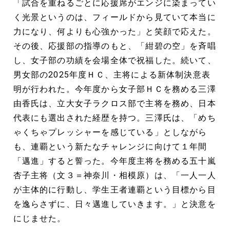
「試合を重ねるごとに応援席がエンジに染まってい
く光景というのは、フィールドから見ていて本当に
力になり、何よりも心強かった」と笑顔で応えた。
その後、応援部の指導のもと、「紺碧の空」を斉唱
し、女子部の功績を会場全体で祝福した。続いて、
男女部の2025年度ＨＣ、主将による新体制決意表
明が行われた。今年度から女子部ＨＣを務める三澤
由香氏は、立大女子ラクロス部で主将を務め、日本
代表にも選出された経歴を持つ。三澤氏は、「めち
ゃくちゃプレッシャーを感じている」としながら
も、連覇という新たなチャレンジに向けて１年間
「邁進」すると誓った。今年度主将を務める五十嵐
杏子主将（文３＝神奈川・相模原）は、「一人一人
が主体的に行動し、学生王者連覇という目標から目
を逸らさずに、日々邁進していきます。」と決意を
にじませた。