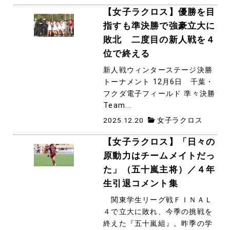
【女子ラクロス】優勝を目
指すも準決勝で強豪立大に
敗北 二度目の新人戦を４
位で終える
新人戦ウィンターステージ決勝
トーナメント 12月6日 千葉・
フクダ電子フィールド 準々決勝
Team...
2025.12.20
女子ラクロス
【女子ラクロス】「日々の
原動力はチームメイトだっ
た」（五十嵐主将）／４年
生引退コメント集
関東学生リーグ戦ＦＩＮＡＬ
４で立大に敗れ、今季の挑戦を
終えた『五十嵐組』。昨季の学