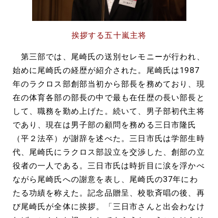
挨拶する五十嵐主将
第三部では、尾崎氏の送別セレモニーが行われ、
始めに尾崎氏の経歴が紹介された。尾崎氏は1987
年のラクロス部創部当初から部長を務めており、現
在の体育各部の部長の中で最も在任歴の長い部長と
して、職務を勤め上げた。続いて、男子部初代主将
であり、現在は男子部の顧問を務める三日市隆氏
（平２法卒）が謝辞を述べた。三日市氏は学部生時
代、尾崎氏にラクロス部設立を交渉した、創部の立
役者の一人である。三日市氏は時折目に涙を浮かべ
ながら尾崎氏への謝意を表し、尾崎氏の37年にわ
たる功績を称えた。記念品贈呈、校歌斉唱の後、再
び尾崎氏が全体に挨拶。「三日市さんと出会わなけ