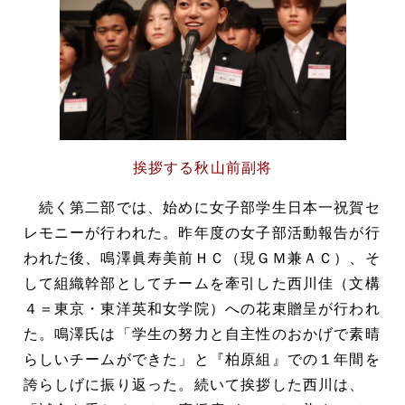
挨拶する秋山前副将
続く第二部では、始めに女子部学生日本一祝賀セ
レモニーが行われた。昨年度の女子部活動報告が行
われた後、鳴澤眞寿美前ＨＣ（現ＧＭ兼ＡＣ）、そ
して組織幹部としてチームを牽引した西川佳（文構
４＝東京・東洋英和女学院）への花束贈呈が行われ
た。鳴澤氏は「学生の努力と自主性のおかげで素晴
らしいチームができた」と『柏原組』での１年間を
誇らしげに振り返った。続いて挨拶した西川は、