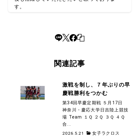
す。
関連記事
激戦を制し、７年ぶりの早
慶戦勝利をつかむ
第34回早慶定期戦 ５月17日
神奈川・慶応大学日吉陸上競技
場 Team １Ｑ ２Ｑ ３Ｑ ４Ｑ
合...
2026.5.21
女子ラクロス