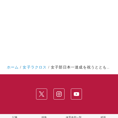
ホーム
女子ラクロス
女子部日本一達成を祝うとともに、37年にわたる部長の功績を称える
記事
特集
体育各部一覧
紙面