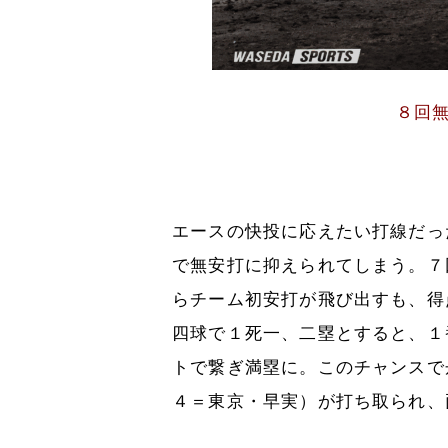
８回
エースの快投に応えたい打線だっ
で無安打に抑えられてしまう。７
らチーム初安打が飛び出すも、得
四球で１死一、二塁とすると、１
トで繋ぎ満塁に。このチャンスで
４＝東京・早実）が打ち取られ、