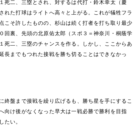
１死二、三塁とされ、対するは代打・鈴木幸太（慶
された打球はライトへ高々と上がる。これが犠牲フラ
点こそ許したものの、杉山は続く打者を打ち取り最少
０回裏、先頭の北原佑太郎（スポ３＝神奈川・桐蔭学
１死二、三塁のチャンスを作る。しかし、ここからあ
延長までもつれた接戦を勝ち切ることはできなかっ
に終盤まで接戦を繰り広げるも、勝ち星を手にするこ
へ向け後がなくなった早大は一戦必勝で勝利を目指
したい。