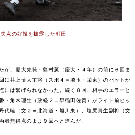
無失点の好投を披露した町田
たが、慶大先発・島村薫（慶大・４年）の前に６回ま
回に井上慎太主将（スポ４＝埼玉・栄東）のバットか
点には繋げられなかった。続く８回、相手のエラーと
番・角木理生（政経２＝早稲田佐賀）がライト前ヒッ
丹代暁（文２＝北海道・旭川東）、塩尻真生副将（文
両者無得点のまま９回へと進んだ。