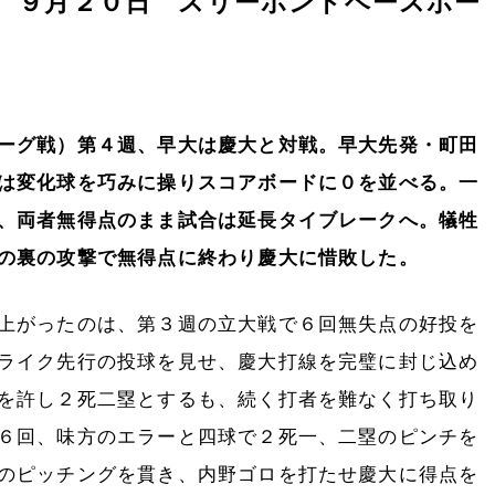
 ９月２０日 スリーボンドベースボー
ーグ戦）第４週、早大は慶大と対戦。早大先発・町田
は変化球を巧みに操りスコアボードに０を並べる。一
、両者無得点のまま試合は延長タイブレークへ。犠牲
の裏の攻撃で無得点に終わり慶大に惜敗した。
上がったのは、第３週の立大戦で６回無失点の好投を
ライク先行の投球を見せ、慶大打線を完璧に封じ込め
を許し２死二塁とするも、続く打者を難なく打ち取り
６回、味方のエラーと四球で２死一、二塁のピンチを
のピッチングを貫き、内野ゴロを打たせ慶大に得点を