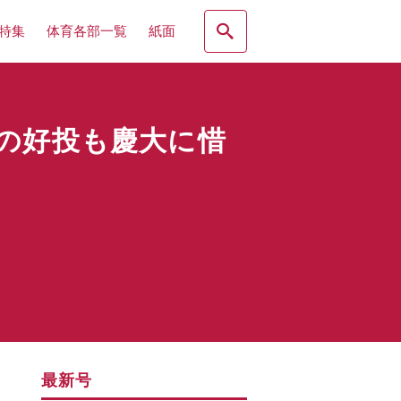
特集
体育各部一覧
紙面
の好投も慶大に惜
最新号