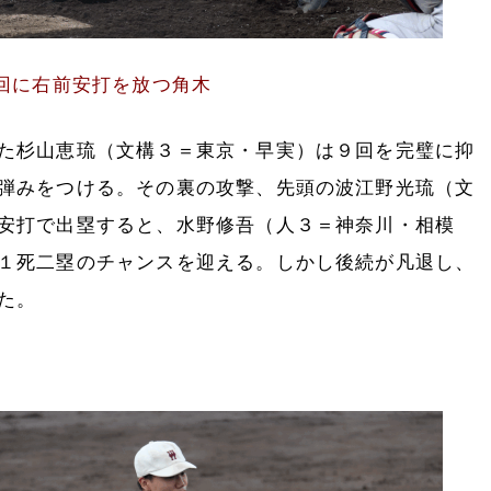
回に右前安打を放つ角木
た杉山恵琉（文構３＝東京・早実）は９回を完璧に抑
弾みをつける。その裏の攻撃、先頭の波江野光琉（文
安打で出塁すると、水野修吾（人３＝神奈川・相模
１死二塁のチャンスを迎える。しかし後続が凡退し、
た。