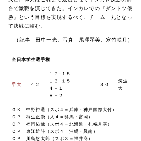
台で激戦を演じてきた。インカレでの『ダントツ優
勝』という目標を実現するべく、チーム一丸となっ
て決戦に臨む。
（記事 田中一光、写真 尾澤琴美、寒竹咲月）
全日本学生選手権
１７−１５
１３−１５
筑波
早大
４２
３０
４－１
大
８－２
ＧＫ 中野裕通（スポ４＝兵庫・神戸国際大付）
ＣＰ 桐生正崇（人４＝群馬・富岡）
ＣＰ 福岡佑哉（スポ４＝北海道・札幌月寒）
ＣＰ 東江雄斗（スポ４＝沖縄・興南）
ＣＰ 川島悠太郎（スポ３＝福井商）