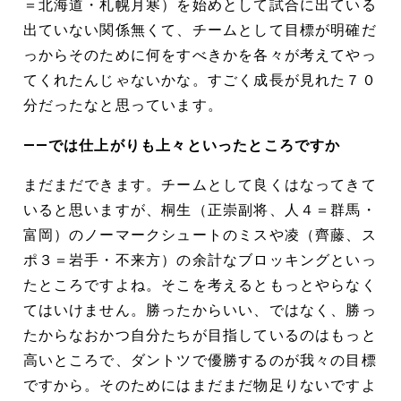
＝北海道・札幌月寒）を始めとして試合に出ている
出ていない関係無くて、チームとして目標が明確だ
っからそのために何をすべきかを各々が考えてやっ
てくれたんじゃないかな。すごく成長が見れた７０
分だったなと思っています。
――では仕上がりも上々といったところですか
まだまだできます。チームとして良くはなってきて
いると思いますが、桐生（正崇副将、人４＝群馬・
富岡）のノーマークシュートのミスや凌（齊藤、ス
ポ３＝岩手・不来方）の余計なブロッキングといっ
たところですよね。そこを考えるともっとやらなく
てはいけません。勝ったからいい、ではなく、勝っ
たからなおかつ自分たちが目指しているのはもっと
高いところで、ダントツで優勝するのが我々の目標
ですから。そのためにはまだまだ物足りないですよ