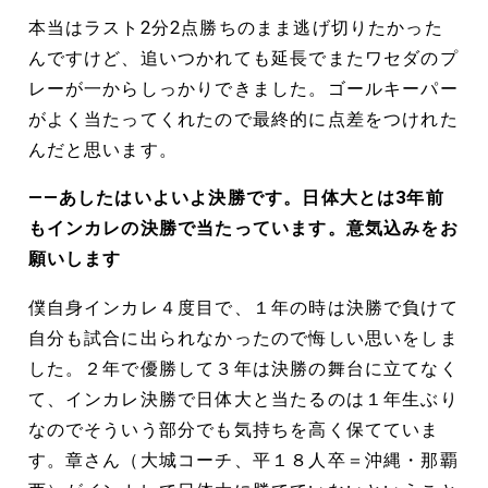
本当はラスト2分2点勝ちのまま逃げ切りたかった
んですけど、追いつかれても延長でまたワセダのプ
レーが一からしっかりできました。ゴールキーパー
がよく当たってくれたので最終的に点差をつけれた
んだと思います。
――あしたはいよいよ決勝です。日体大とは3年前
もインカレの決勝で当たっています。意気込みをお
願いします
僕自身インカレ４度目で、１年の時は決勝で負けて
自分も試合に出られなかったので悔しい思いをしま
した。２年で優勝して３年は決勝の舞台に立てなく
て、インカレ決勝で日体大と当たるのは１年生ぶり
なのでそういう部分でも気持ちを高く保てていま
す。章さん（大城コーチ、平１８人卒＝沖縄・那覇