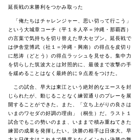
延長戦の末勝利をつかみ取った
「俺たちはチャレンジャー、思い切って行こう」
という大城章コーチ（平１８人卒＝沖縄・那覇西）
の言葉で気持ちを切り替えた早大セブン。延長戦で
は伊舎堂博武（社１＝沖縄・興南）の得点を皮切り
に怒涛（どとう）の得点ラッシュを見せる。集中力
を切らした筑波大とは対照的に、最後まで攻撃の手
を緩めることはなく最終的に９点差をつけた。
この試合、早大は東江という絶対的なエースを封
じられたが、動じることなく練習通りのプレーを展
開することができた。また、「立ち上がりの良さは
いまのワセダの好調の理由」（桐生）だ。ラスト１
試合でもこの勢いのまま、いままで積み重ねてきた
練習の成果を発揮したい。決勝の相手は日体大。早
大と日体大はこれまで幾度となくインカレ決勝の舞