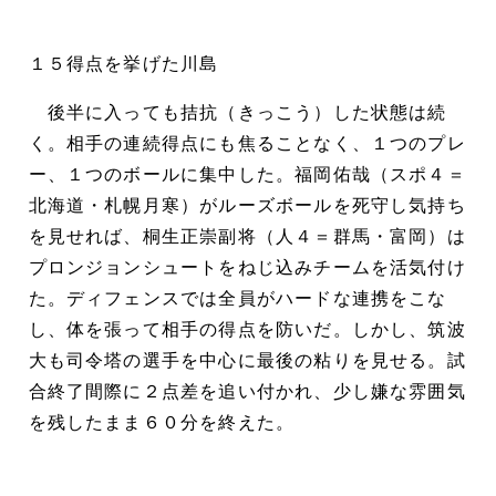
１５得点を挙げた川島
後半に入っても拮抗（きっこう）した状態は続
く。相手の連続得点にも焦ることなく、１つのプレ
ー、１つのボールに集中した。福岡佑哉（スポ４＝
北海道・札幌月寒）がルーズボールを死守し気持ち
を見せれば、桐生正崇副将（人４＝群馬・富岡）は
プロンジョンシュートをねじ込みチームを活気付け
た。ディフェンスでは全員がハードな連携をこな
し、体を張って相手の得点を防いだ。しかし、筑波
大も司令塔の選手を中心に最後の粘りを見せる。試
合終了間際に２点差を追い付かれ、少し嫌な雰囲気
を残したまま６０分を終えた。