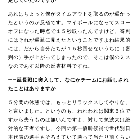
定していたのですか
あれはちょっと僕がタイムアウトを取るのが遅かっ
たというのが反省です。マイボールになってスロー
オフになった時点で１５秒取ったんですけど、審判
にはそれが遅延に見えたということですよね結果的
には。だから自分たちが１５秒回せないうちに（審
判の）手が上がってしまったので、そこは僕のミス
なのであす以降の反省材料ですね。
――延長戦に突入して、なにかチームにお話しされ
たことはありますか
５分間の休憩では、もっとリラックスしてやりな、
と言いました。というのも、われわれは関東６位で
すから失うものは無いんですよ。対して筑波大は絶
対的な王者ですし、今回の第一優勝候補で世代別日
本代表の選手もそろえていて勝って当たり前くらい