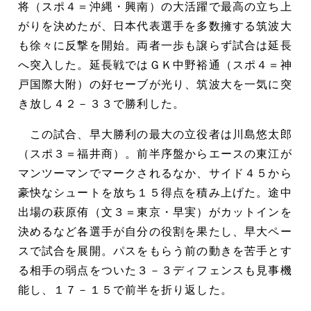
将（スポ４＝沖縄・興南）の大活躍で最高の立ち上
がりを決めたが、日本代表選手を多数擁する筑波大
も徐々に反撃を開始。両者一歩も譲らず試合は延長
へ突入した。延長戦ではＧＫ中野裕通（スポ４＝神
戸国際大附）の好セーブが光り、筑波大を一気に突
き放し４２－３３で勝利した。
この試合、早大勝利の最大の立役者は川島悠太郎
（スポ３＝福井商）。前半序盤からエースの東江が
マンツーマンでマークされるなか、サイド４５から
豪快なシュートを放ち１５得点を積み上げた。途中
出場の萩原侑（文３＝東京・早実）がカットインを
決めるなど各選手が自分の役割を果たし、早大ペー
スで試合を展開。パスをもらう前の動きを苦手とす
る相手の弱点をついた３－３ディフェンスも見事機
能し、１７－１５で前半を折り返した。