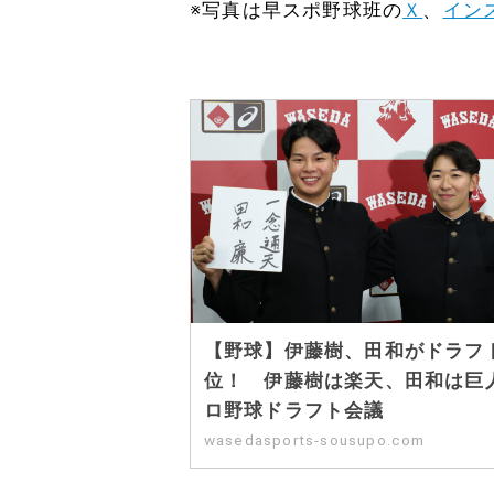
※写真は早スポ野球班の
Ｘ
、
イン
【野球】伊藤樹、田和がドラフ
位！ 伊藤樹は楽天、田和は巨
ロ野球ドラフト会議
wasedasports-sousupo.com