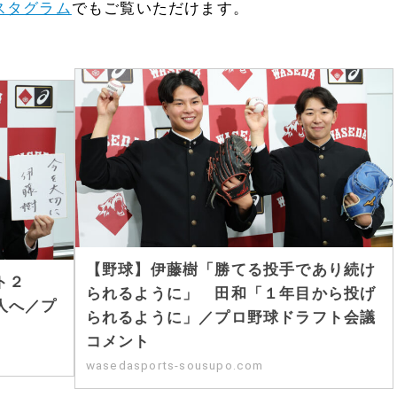
スタグラム
でもご覧いただけます。
【野球】伊藤樹「勝てる投手であり続け
ト２
られるように」 田和「１年目から投げ
人へ／プ
られるように」／プロ野球ドラフト会議
コメント
wasedasports-sousupo.com