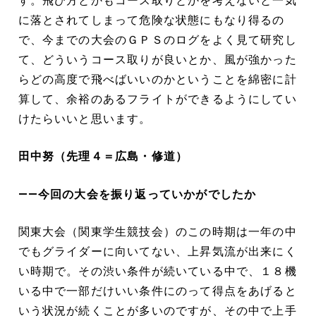
す。飛び方とかもコース取りとかを考えないと一気
に落とされてしまって危険な状態にもなり得るの
で、今までの大会のＧＰＳのログをよく見て研究し
て、どういうコース取りが良いとか、風が強かった
らどの高度で飛べばいいのかということを綿密に計
算して、余裕のあるフライトができるようにしてい
けたらいいと思います。
田中努（先理４＝広島・修道）
――今回の大会を振り返っていかがでしたか
関東大会（関東学生競技会）のこの時期は一年の中
でもグライダーに向いてない、上昇気流が出来にく
い時期で。その渋い条件が続いている中で、１８機
いる中で一部だけいい条件にのって得点をあげると
いう状況が続くことが多いのですが、その中で上手