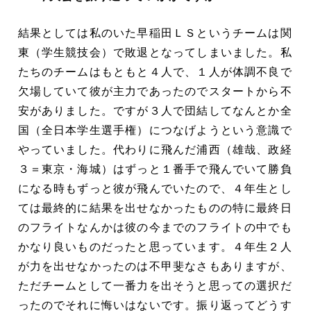
結果としては私のいた早稲田ＬＳというチームは関
東（学生競技会）で敗退となってしまいました。私
たちのチームはもともと４人で、１人が体調不良で
欠場していて彼が主力であったのでスタートから不
安がありました。ですが３人で団結してなんとか全
国（全日本学生選手権）につなげようという意識で
やっていました。代わりに飛んだ浦西（雄哉、政経
３＝東京・海城）はずっと１番手で飛んでいて勝負
になる時もずっと彼が飛んでいたので、４年生とし
ては最終的に結果を出せなかったものの特に最終日
のフライトなんかは彼の今までのフライトの中でも
かなり良いものだったと思っています。４年生２人
が力を出せなかったのは不甲斐なさもありますが、
ただチームとして一番力を出そうと思っての選択だ
ったのでそれに悔いはないです。振り返ってどうす