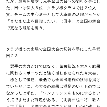
たが、加点を増やし見事全国大会への切符を手にし
た。田中は個人６位、クラブ機クラスでは２位入
賞。チームの中心選手として大車輪の活躍だったが
「まだまだ上を目指したい」（田中）と全国の舞台
で更なる飛躍を誓う。
クラブ機での出場で全国大会の切符を手にした早稲
田２３
選手の実力だけではなく、気象状況も大きく結果
に関わるスポーツだと強く感じさせられた今大会。
目標として優勝、最低でも全国出場権の獲得を掲げ
ていただけに、今大会の結果は満足のいくものでは
なかったはずだ。「ワンチャンスをものにするとい
う点でまだまだ課題がある」（明妻裕也主将、教３
＝市千葉）。全国大会までの２か月、いかに残した