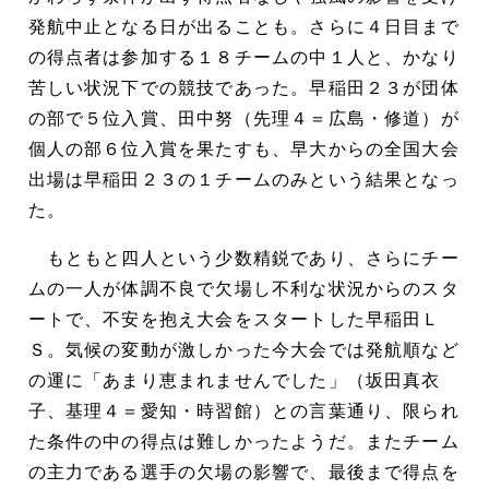
発航中止となる日が出ることも。さらに４日目まで
の得点者は参加する１８チームの中１人と、かなり
苦しい状況下での競技であった。早稲田２３が団体
の部で５位入賞、田中努（先理４＝広島・修道）が
個人の部６位入賞を果たすも、早大からの全国大会
出場は早稲田２３の１チームのみという結果となっ
た。
もともと四人という少数精鋭であり、さらにチー
ムの一人が体調不良で欠場し不利な状況からのスタ
ートで、不安を抱え大会をスタートした早稲田Ｌ
Ｓ。気候の変動が激しかった今大会では発航順など
の運に「あまり恵まれませんでした」（坂田真衣
子、基理４＝愛知・時習館）との言葉通り、限られ
た条件の中の得点は難しかったようだ。またチーム
の主力である選手の欠場の影響で、最後まで得点を