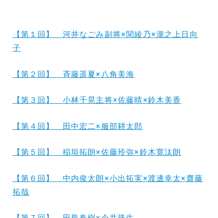
【第１回】 河井なごみ副将×関綾乃×瀧之上日向
子
【第２回】 斉藤遥夏×八角美海
【第３回】 小林千晃主将×佐藤晴×鈴木美香
【第４回】 田中宏二×服部耕太郎
【第５回】 稲垣拓朗×佐藤玲弥×鈴木寛汰朗
【第６回】 中内俊太朗×小出拓実×渡邊幸太×齋藤
拓哉
【第７回】 田島春樹×今井珠生