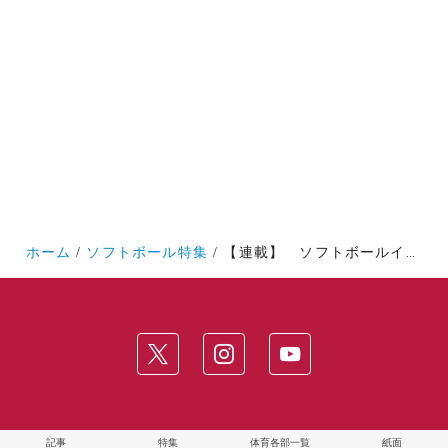
ホーム
ソフトボール特集
【連載】 ソフトボールインカレ（全日本大学ソフトボール選手権大会）直前対談『FLY HIGH』
記事
特集
体育各部一覧
紙面