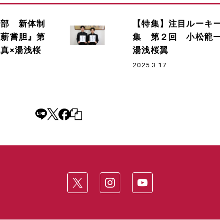
球部 新体制
【特集】注目ルーキ
臥薪嘗胆』第
集 第２回 小松龍一
真×湯浅桜
湯浅桜翼
2025.3.17