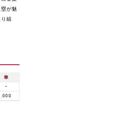
走塁が魅
取り組
率
–
.000