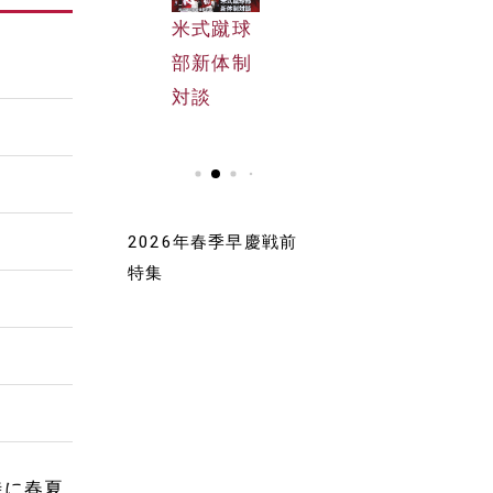
早大野球
米式蹴球
早大野球
部選手名
部新体制
部選手名
鑑
対談
鑑
2026年春季早慶戦前
特集
時に春夏