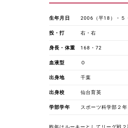
生年月日
2006（平18）・５
投・打
右・右
身長・体重
168・72
血液型
Ｏ
出身地
千葉
出身校
仙台育英
学部学年
スポーツ科学部２年
昨年はルーキーとしてリーグ戦２