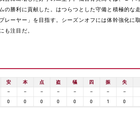
ムの勝利に貢献した。はつらつとした守備と積極的な
プレーヤー」を目指す。シーズンオフには体幹強化に
にも注目だ。
安
本
点
盗
犠
四
振
失
–
–
–
–
–
–
–
–
0
0
0
0
0
0
1
0