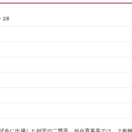
・28
試合に出場した好守の二塁手。仙台育英高では、２年