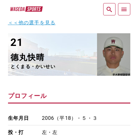
紙面
＜＜他の選手を見る
21
德丸快晴
とくまる・かいせい
プロフィール
生年月日
2006（平18）・５・３
投・打
左・左