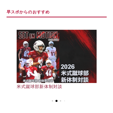
早スポからのおすすめ
早大野球部選手名鑑
米式蹴球部新体制対談
早大野球部選手名鑑