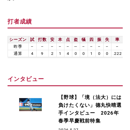
打者成績
シーズン
試
打数
安
本
点
盗
犠
四
振
失
率
昨季
–
–
–
–
–
—
–
–
–
–
–
通算
4
9
2
1
4
0
0
1
0
0
.222
インタビュー
【野球】「境（法大）には
負けたくない」德丸快晴選
手インタビュー 2026年
春季早慶戦前特集
2026.5.27