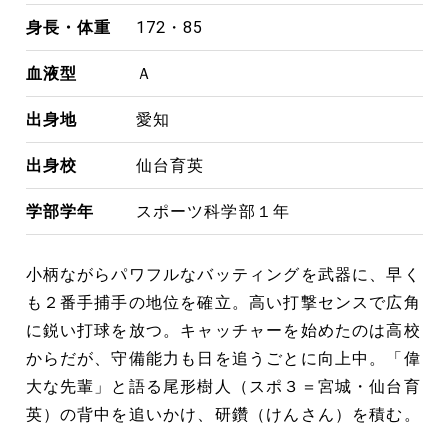
身長・体重
172・85
血液型
Ａ
出身地
愛知
出身校
仙台育英
学部学年
スポーツ科学部１年
小柄ながらパワフルなバッティングを武器に、早く
も２番手捕手の地位を確立。高い打撃センスで広角
に鋭い打球を放つ。キャッチャーを始めたのは高校
からだが、守備能力も日を追うごとに向上中。「偉
大な先輩」と語る尾形樹人（スポ３＝宮城・仙台育
英）の背中を追いかけ、研鑽（けんさん）を積む。