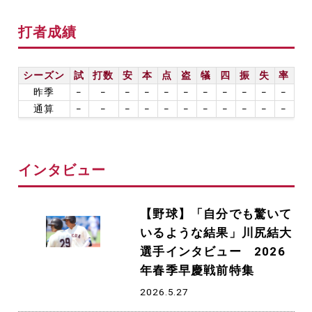
打者成績
シーズン
試
打数
安
本
点
盗
犠
四
振
失
率
昨季
−
−
−
−
−
−
−
−
−
−
−
通算
−
−
−
−
−
−
−
−
−
−
−
インタビュー
【野球】「自分でも驚いて
いるような結果」川尻結大
選手インタビュー 2026
年春季早慶戦前特集
2026.5.27