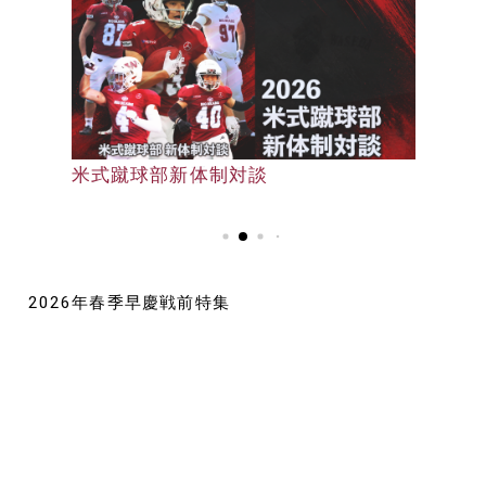
早大野球部選手名鑑
米式蹴球部新体制対談
早大野球部選手名鑑
2026年春季早慶戦前特集