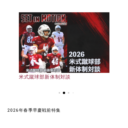
早大野球部選手名鑑
米式蹴球部新体制対談
早大野球部選手名鑑
2026年春季早慶戦前特集