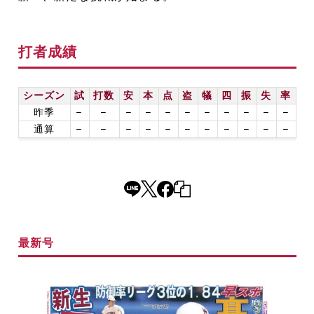
打者成績
シーズン
試
打数
安
本
点
盗
犠
四
振
失
率
昨季
–
–
–
–
–
–
–
–
–
–
–
通算
–
–
–
–
–
–
–
–
–
–
–
最新号