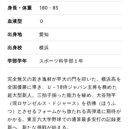
身長・体重
180・85
血液型
Ｏ
出身地
愛知
出身校
横浜
学部学年
スポーツ科学部１年
完全無欠の若き逸材が早大の門を叩いた。横浜高を
全国優勝に導き、Ｕ－18侍ジャパン主将を務めた
超大型新人。三拍子揃った能力を秘め、大谷翔平
（現ロサンゼルス・ドジャース）を彷彿（ほうふ
つ）とさせるフォームから放たれる高弾道に期待が
かかる。東京六大学野球での通算最多安打の記録更
新へ、新たな挑戦が始まる。